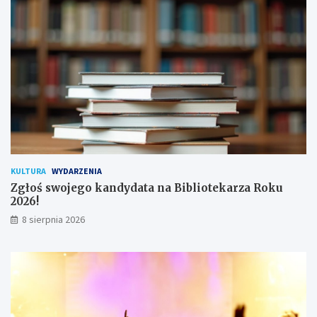
n
y
a
c
!
h
u
ż
y
t
k
o
w
n
i
k
KULTURA
WYDARZENIA
ó
Zgłoś swojego kandydata na Bibliotekarza Roku
w
2026!
8 sierpnia 2026