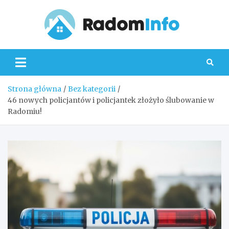
Skip
to
content
Radom
Strona główna
Bez kategorii
46 nowych policjantów i policjantek złożyło ślubowanie w
Radomiu!