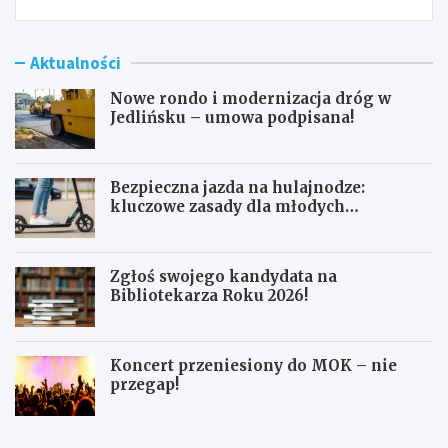
Aktualności
Nowe rondo i modernizacja dróg w
Jedlińsku – umowa podpisana!
Bezpieczna jazda na hulajnodze:
kluczowe zasady dla młodych
użytkowników
Zgłoś swojego kandydata na
Bibliotekarza Roku 2026!
Koncert przeniesiony do MOK – nie
przegap!
N
B
o
e