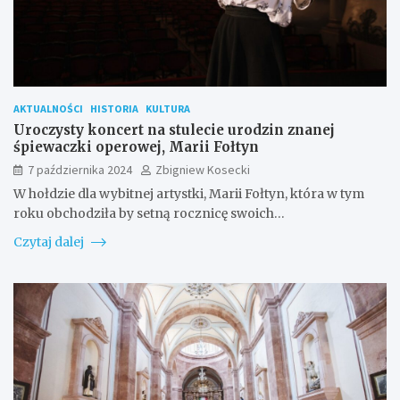
AKTUALNOŚCI
HISTORIA
KULTURA
Uroczysty koncert na stulecie urodzin znanej
śpiewaczki operowej, Marii Fołtyn
7 października 2024
Zbigniew Kosecki
W hołdzie dla wybitnej artystki, Marii Fołtyn, która w tym
roku obchodziła by setną rocznicę swoich…
Czytaj dalej