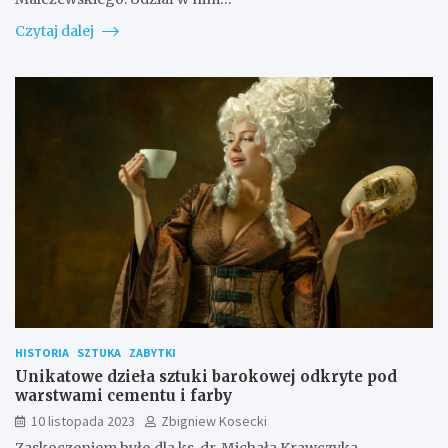
Czytaj dalej
HISTORIA
SZTUKA
ZABYTKI
Unikatowe dzieła sztuki barokowej odkryte pod
warstwami cementu i farby
10 listopada 2023
Zbigniew Kosecki
Zaskoczeniem było dla ks. dr. Michała Krawczyka,