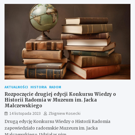
AKTUALNOŚCI
HISTORIA
RADOM
Rozpoczęcie drugiej edycji Konkursu Wiedzy o
Historii Radomia w Muzeum im. Jacka
Malczewskiego
14 listopada 2023
Zbigniew Kosecki
Drugą edycję Konkursu Wiedzy o Historii Radomia
zapowiedziało radomskie Muzeum im. Jacka
Malczewskiego. Udział w nim…