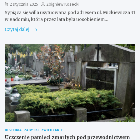
2 stycznia 2025
Zbigniew Kosecki
Sypiąca się willa usytuowana pod adresem ul. Mickiewicza 31
w Radomiu, która przez lata była uosobieniem…
Czytaj dalej
HISTORIA
ZABYTKI
ZWIEDZANIE
Uczczenie pamięci zmarłych pod przewodnictwem