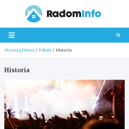
Skip
to
content
Radom
Strona główna
Teksty
Historia
Historia