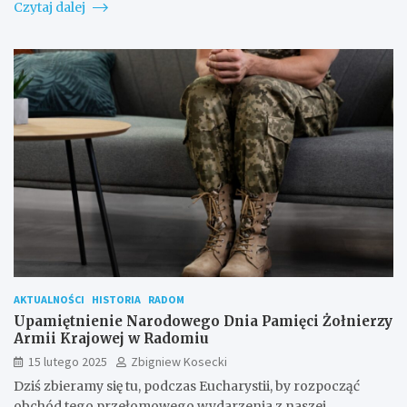
Czytaj dalej
AKTUALNOŚCI
HISTORIA
RADOM
Upamiętnienie Narodowego Dnia Pamięci Żołnierzy
Armii Krajowej w Radomiu
15 lutego 2025
Zbigniew Kosecki
Dziś zbieramy się tu, podczas Eucharystii, by rozpocząć
obchód tego przełomowego wydarzenia z naszej