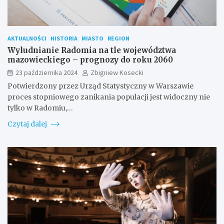
AKTUALNOŚCI
HISTORIA
MIASTO
REGION
Wyludnianie Radomia na tle województwa
mazowieckiego – prognozy do roku 2060
23 października 2024
Zbigniew Kosecki
Potwierdzony przez Urząd Statystyczny w Warszawie
proces stopniowego zanikania populacji jest widoczny nie
tylko w Radomiu,…
Czytaj dalej