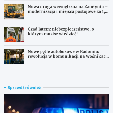
Nowa droga wewnętrzna na Zamłyniu –
modernizacja i miejsca postojowe za 1,1
mln zł
Czad latem: niebezpieczeństwo, o
którym musisz wiedzieć!
Nowe pętle autobusowe w Radomiu:
rewolucja w komunikacji na Wośnikach,
Pruszakowie i Zamłyniu
O
N
b
o
y
w
w
a
a
d
Sprawdź również
t
r
e
o
l
g
s
a
k
w
i
e