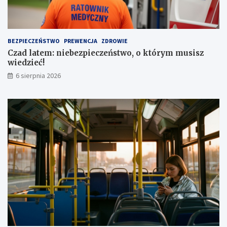
a
e
a
z
u
a
t
1
BEZPIECZEŃSTWO
PREWENCJA
ZDROWIE
a
,
Czad latem: niebezpieczeństwo, o którym musisz
1
wiedzieć!
m
l
6 sierpnia 2026
n
z
ł