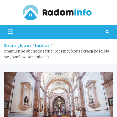
Skip
to
content
Radom
Strona główna
Historia
Znamienne obchody setnej rocznicy konsekracji kościoła
św. Józefa w Kozienicach