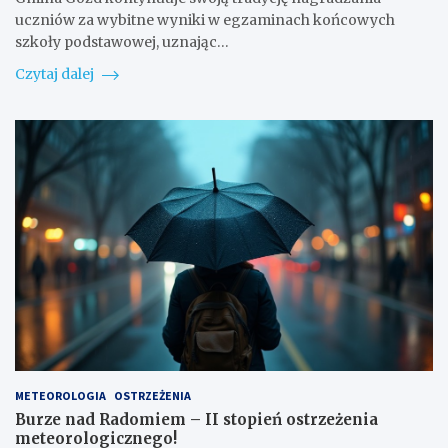
uczniów za wybitne wyniki w egzaminach końcowych
szkoły podstawowej, uznając…
Czytaj dalej
METEOROLOGIA
OSTRZEŻENIA
Burze nad Radomiem – II stopień ostrzeżenia
meteorologicznego!