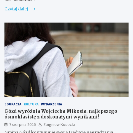
Czytaj dalej
EDUKACJA
KULTURA
WYDARZENIA
Gózd wyróżnia Wojciecha Mikosia, najlepszego
ósmoklasistę z doskonałymi wynikami!
7 sierpnia 2026
Zbigniew Kosecki
Gmina Gózd kontynuuje swoją tradycję nagradzania