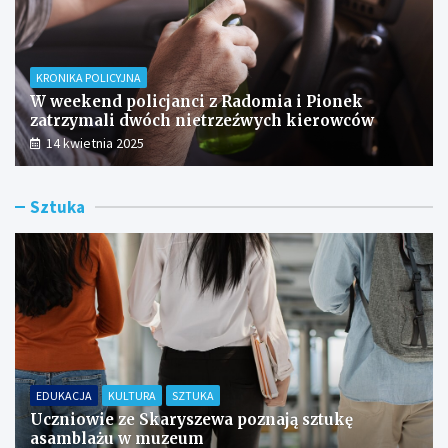
KRONIKA POLICYJNA
W weekend policjanci z Radomia i Pionek
zatrzymali dwóch nietrzeźwych kierowców
14 kwietnia 2025
Sztuka
EDUKACJA
KULTURA
SZTUKA
Uczniowie ze Skaryszewa poznają sztukę
asamblażu w muzeum