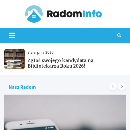
Skip
to
content
Radom
8 sierpnia 2026
Koncert przeniesiony do MOK – nie
przegap!
Nasz Radom