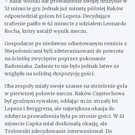
– Rafał Wolski dał prowadzenie swojej drużynie w
52 minucie gry. Jednak już minutę później Raków
odpowiedział golom Ivi Lopeza. Decydujące
trafienie padło w 62 minucie z udziałem Leonardo
Rocha, który ustalił wynik meczu.
Gospodarze po niedawno odnotowanym remisie z
Niepołomicami byli zdeterminowani do powrotu
na ścieżkę zwycięstw poprzez pokonanie
Radomiaka. Zadanie to nie było jednak łatwe ze
względu na solidną dyspozycję gości.
Oba zespoły miały swoje szanse na strzelenie gola
w pierwszej połowie meczu. Raków Częstochowa
był groźnym rywalem, oddając m.in. strzały Ivi
Lopeza i Berggrena, ale największa okazja do
zdobycia prowadzenia była po stronie gości. W 41
minucie Capita miał doskonałą okazję, ale
Trelowski zdecydowanie interweniował. Do