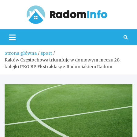
Skip
to
content
Radom
Strona główna
sport
Raków Częstochowa triumfuje w domowym meczu 28.
kolejki PKO BP Ekstraklasy z Radomiakiem Radom