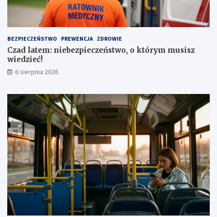
a
e
a
z
u
a
t
1
BEZPIECZEŃSTWO
PREWENCJA
ZDROWIE
a
,
Czad latem: niebezpieczeństwo, o którym musisz
1
wiedzieć!
m
l
6 sierpnia 2026
n
z
ł