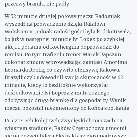
przerwy bramki nie padły.
W 52 minucie drugiej połowy meczu Radomiak
wyszedł na prowadzenie dzięki Rafałowi
Wolskiemu. Jednak radość gości była krótkotrwała,
bo już w następnej minucie Ivi Lopez po szybkiej
akcji i podaniu od Kochergina doprowadził do
remisu. Po tym trafieniu trener Marek Papszun
dokonał zmiany wprowadzając zamiast Amorima
Leonarda Rochę, co ożywiło ofensywę Rakowa.
Brazylijczyk udowodnił swoją skuteczność w 62
minucie, kiedy to bezlitośnie wykorzystał
dośrodkowanie Ivi Lopeza z rzutu rożnego,
zdobywając drugą bramkę dla gospodarzy. Wynik
meczu pozostał niezmieniony do końca spotkania.
Po czterech kolejnych zwycięskich meczach na
własnym stadionie, Raków Częstochowa umocnił
się na pozycji lidera Ekstraklasy, zgromadziwszy