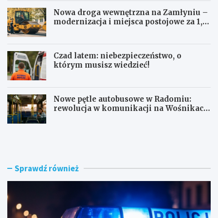
Nowa droga wewnętrzna na Zamłyniu –
modernizacja i miejsca postojowe za 1,1
mln zł
Czad latem: niebezpieczeństwo, o
którym musisz wiedzieć!
Nowe pętle autobusowe w Radomiu:
rewolucja w komunikacji na Wośnikach,
Pruszakowie i Zamłyniu
O
N
b
o
y
w
w
a
a
d
Sprawdź również
t
r
e
o
l
g
s
a
k
w
i
e