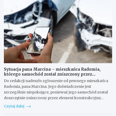
e
o
y
s
w
s
z
a
p
c
c
a
z
e
c
o
n
e
w
t
r
e
r
s
z
a
o
a
l
c
w
n
j
i
e
a
r
j
l
o
c
i
Sytuacja pana Marcina – mieszkańca Radomia,
w
z
z
którego samochód został zniszczony przez
a
ę
a
fragment wiaduktu na alei Grzecznarowskiego
n
ś
c
Do redakcji nadeszło zgłoszenie od pewnego mieszkańca
i
c
y
Radomia, pana Marcina. Jego doświadczenie jest
a
i
j
szczególnie niepokojące, ponieważ jego samochód został
c
R
n
doszczętnie zniszczony przez element konstrukcyjny…
z
a
y
y
d
d
Czytaj dalej
s
o
l
ł
m
a