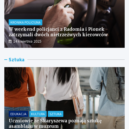
KRONIKA POLICYJNA
W weekend policjanci z Radomia i Pionek
zatrzymali dwóch nietrzeźwych kierowców
14 kwietnia 2025
Sztuka
EDUKACJA
KULTURA
SZTUKA
Uczniowie ze Skaryszewa poznają sztukę
asamblażu w muzeum