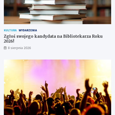
k
o
w
n
i
k
KULTURA
WYDARZENIA
ó
Zgłoś swojego kandydata na Bibliotekarza Roku
w
2026!
8 sierpnia 2026