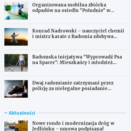
o
i
p
Organizowana mobilna zbiórka
n
a
s
odpadów na osiedlu "Południe" w
e
:
ó
Radomiu
c
p
w
z
r
o
Konrad Nadrowski – nauczyciel chemii
n
z
d
i mistrz karate z Radomia zdobywa
e
e
b
prestiżowy stopień 6 dan w USA
c
s
y
h
t
ł
w
r
s
Radomska inicjatywa "Wyprowadź Psa
i
z
i
na Spacer": Mieszkańcy i młodzież
l
e
ę
aktywnie wspierają bezdomne zwierzęta
e
ń
w
?
r
R
P
e
a
Dwaj radomianie zatrzymani przez
r
k
d
policję za nielegalne posiadanie
o
r
o
krajanki tytoniowej
g
e
m
n
a
i
o
c
u
Aktualności
z
y
a
j
Nowe rondo i modernizacja dróg w
n
n
Jedlińsku – umowa podpisana!