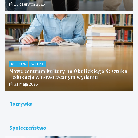
10 czerwca 2026
KULTURA
SZTUKA
Nowe centrum kultury na Okulickiego 9: sztuka
i edukacja w nowoczesnym wydaniu
31 maja 2026
R
P
Z
Rozrywka
a
r
b
d
z
i
o
e
o
m
b
r
Społeczeństwo
:
u
o
D
d
w