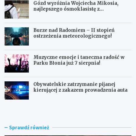
Gózd wyróżnia Wojciecha Mikosia,
najlepszego ósmoklasistę z
doskonałymi wynikami!
Burze nad Radomiem – II stopień
ostrzeżenia meteorologicznego!
Muzyczne emocje i taneczna radość w
Parku Błonia już 7 sierpnia!
Obywatelskie zatrzymanie pijanej
kierującej z zakazem prowadzenia auta
G
B
ó
u
z
r
d
z
w
e
Sprawdź również
y
n
r
a