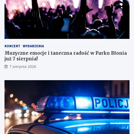
o
!
s
k
o
n
a
ł
y
KONCERT
WYDARZENIA
m
Muzyczne emocje i taneczna radość w Parku Błonia
i
już 7 sierpnia!
w
y
7 sierpnia 2026
n
i
k
a
m
i
!