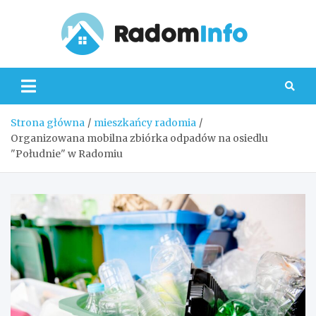
Skip
to
content
Radom
Strona główna
mieszkańcy radomia
Organizowana mobilna zbiórka odpadów na osiedlu
"Południe" w Radomiu