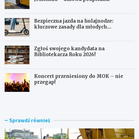
Bezpieczna jazda na hulajnodze:
kluczowe zasady dla młodych
użytkowników
Zgłoś swojego kandydata na
Bibliotekarza Roku 2026!
Koncert przeniesiony do MOK – nie
przegap!
N
B
o
e
w
z
e
p
r
i
Sprawdź również
o
e
n
c
d
z
o
n