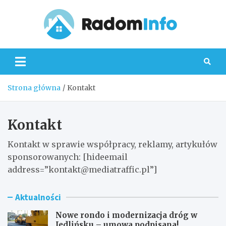
Skip
to
content
Radom
Strona główna
Kontakt
Kontakt
Kontakt w sprawie współpracy, reklamy, artykułów
sponsorowanych: [hideemail
address=”
kontakt@mediatraffic.pl
”]
Aktualności
Nowe rondo i modernizacja dróg w
Jedlińsku – umowa podpisana!