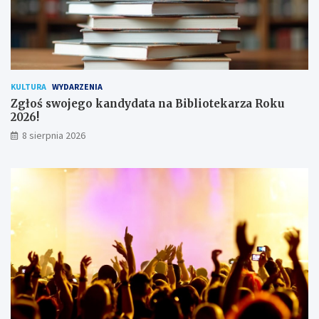
k
o
w
n
i
k
KULTURA
WYDARZENIA
ó
Zgłoś swojego kandydata na Bibliotekarza Roku
w
2026!
8 sierpnia 2026