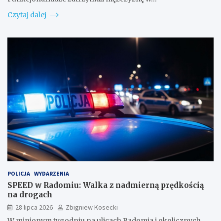
Czytaj dalej
POLICJA
WYDARZENIA
SPEED w Radomiu: Walka z nadmierną prędkością
na drogach
28 lipca 2026
Zbigniew Kosecki
W minionym tygodniu na ulicach Radomia i okolicznych