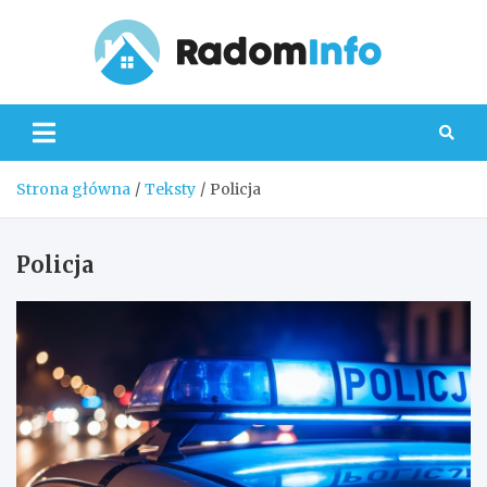
Skip
to
content
Radom
Strona główna
Teksty
Policja
Policja