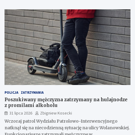
POLICJA
ZATRZYMANIA
Poszukiwany mężczyzna zatrzymany na hulajnodze
z promilami alkoholu
31 lipca 2026
Zbigniew Kosecki
Wczoraj patrol Wydziału Patrolowo-Interwencyjnego
natknął się na niecodzienną sytuację na ulicy Wolanowskiej.
Funkcjonariusze zatrzymali mężczyznę w…