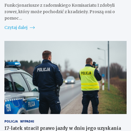
Funkcjonariusze z radomskiego Komisariatu I zdobyli
rower, który może pochodzić z kradzieży. Proszą oni o
pomoc…
Czytaj dalej
POLICJA
WYPADKI
17-latek stracił prawo jazdy w dniu jego uzyskania