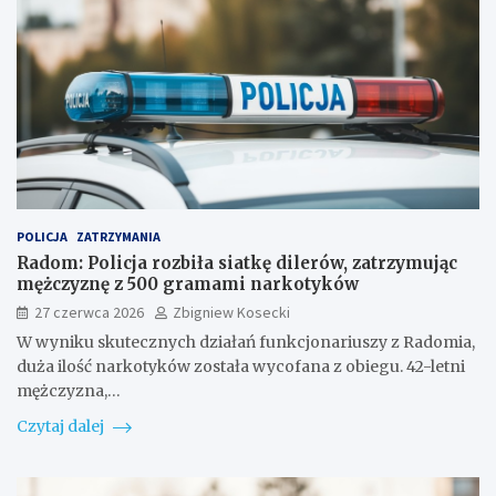
POLICJA
ZATRZYMANIA
Radom: Policja rozbiła siatkę dilerów, zatrzymując
mężczyznę z 500 gramami narkotyków
27 czerwca 2026
Zbigniew Kosecki
W wyniku skutecznych działań funkcjonariuszy z Radomia,
duża ilość narkotyków została wycofana z obiegu. 42-letni
mężczyzna,…
Czytaj dalej