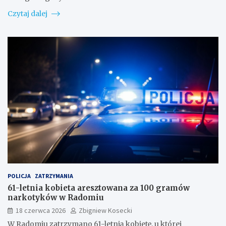
Czytaj dalej
POLICJA
ZATRZYMANIA
61-letnia kobieta aresztowana za 100 gramów
narkotyków w Radomiu
18 czerwca 2026
Zbigniew Kosecki
W Radomiu zatrzymano 61-letnią kobietę, u której