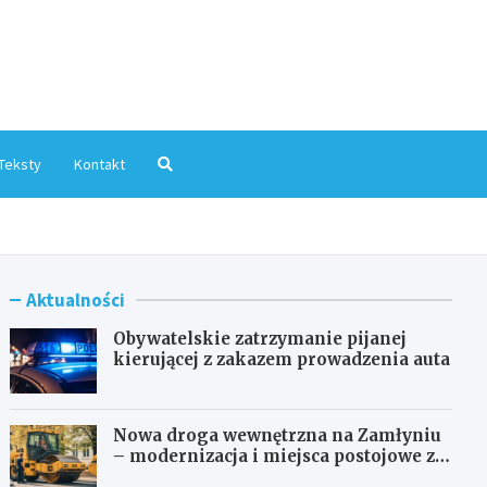
mInfo.pl
Teksty
Kontakt
Aktualności
Obywatelskie zatrzymanie pijanej
kierującej z zakazem prowadzenia auta
Nowa droga wewnętrzna na Zamłyniu
– modernizacja i miejsca postojowe za
1,1 mln zł