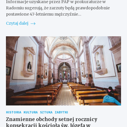
Informacje uzyskane przez PAP w prokuraturze w
Radomiu sugerują, że zarzuty będą prawdopodobnie
postawione 47-letniemu mężczyźnie…
Czytaj dalej
HISTORIA
KULTURA
SZTUKA
ZABYTKI
Znamienne obchody setnej rocznicy
konsekracji kościoła św. Józefa w