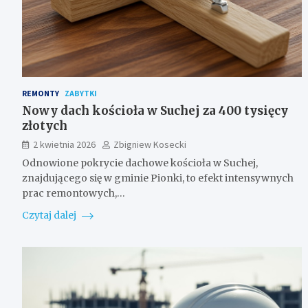
REMONTY
ZABYTKI
Nowy dach kościoła w Suchej za 400 tysięcy
złotych
2 kwietnia 2026
Zbigniew Kosecki
Odnowione pokrycie dachowe kościoła w Suchej,
znajdującego się w gminie Pionki, to efekt intensywnych
prac remontowych,…
Czytaj dalej