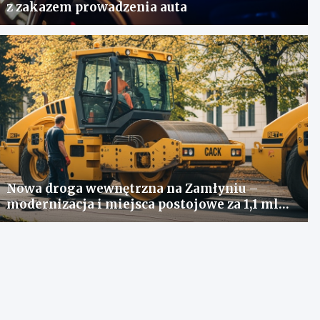
z zakazem prowadzenia auta
Nowa droga wewnętrzna na Zamłyniu –
modernizacja i miejsca postojowe za 1,1 mln
zł