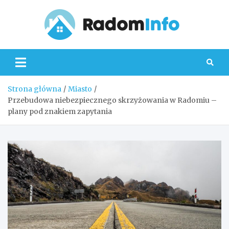
Skip
to
content
Radom
Strona główna
Miasto
Przebudowa niebezpiecznego skrzyżowania w Radomiu –
plany pod znakiem zapytania