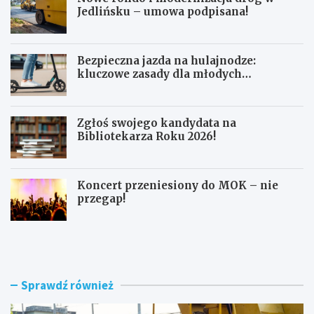
Jedlińsku – umowa podpisana!
Bezpieczna jazda na hulajnodze:
kluczowe zasady dla młodych
użytkowników
Zgłoś swojego kandydata na
Bibliotekarza Roku 2026!
Koncert przeniesiony do MOK – nie
przegap!
N
B
o
e
w
z
e
p
r
i
Sprawdź również
o
e
n
c
d
z