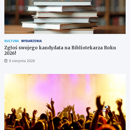
t
k
o
w
n
i
k
KULTURA
WYDARZENIA
ó
Zgłoś swojego kandydata na Bibliotekarza Roku
w
2026!
8 sierpnia 2026