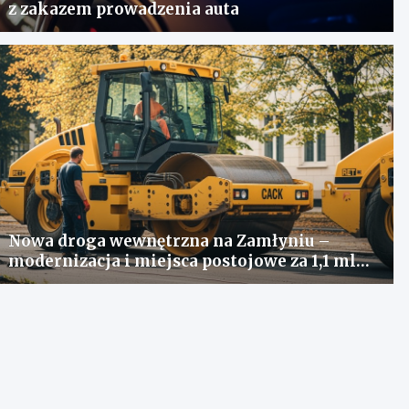
z zakazem prowadzenia auta
Nowa droga wewnętrzna na Zamłyniu –
modernizacja i miejsca postojowe za 1,1 mln
zł