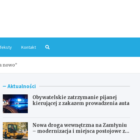
mInfo.pl
Teksty
Kontakt
na nowo”
Aktualności
Obywatelskie zatrzymanie pijanej
kierującej z zakazem prowadzenia auta
Nowa droga wewnętrzna na Zamłyniu
– modernizacja i miejsca postojowe za
1,1 mln zł