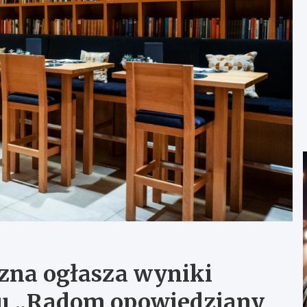
czna ogłasza wyniki
su „Radom opowiedziany