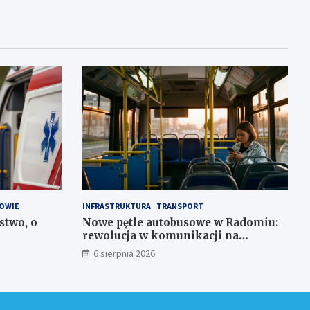
OWIE
INFRASTRUKTURA
TRANSPORT
stwo, o
Nowe pętle autobusowe w Radomiu:
rewolucja w komunikacji na
Wośnikach, Pruszakowie i Zamłyniu
6 sierpnia 2026