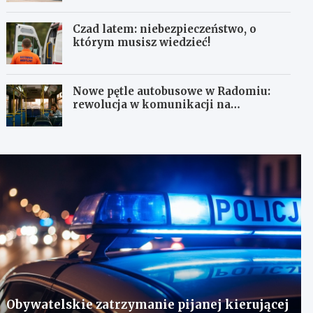
Czad latem: niebezpieczeństwo, o
którym musisz wiedzieć!
Nowe pętle autobusowe w Radomiu:
rewolucja w komunikacji na
Wośnikach, Pruszakowie i Zamłyniu
Obywatelskie zatrzymanie pijanej kierującej