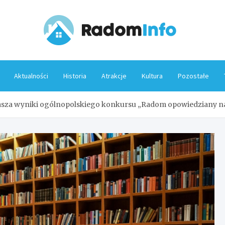
Rado
Aktualności
Historia
Atrakcje
Kultura
Pozostałe
głasza wyniki ogólnopolskiego konkursu „Radom opowiedziany 