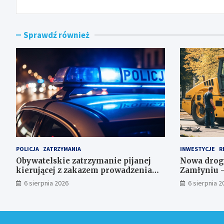
Sprawdź również
POLICJA
ZATRZYMANIA
INWESTYCJE
R
Obywatelskie zatrzymanie pijanej
Nowa drog
kierującej z zakazem prowadzenia
Zamłyniu –
auta
postojowe z
6 sierpnia 2026
6 sierpnia 2