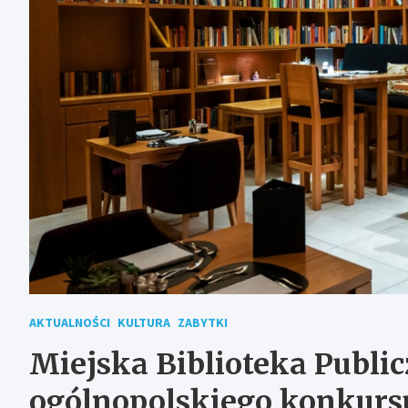
AKTUALNOŚCI
KULTURA
ZABYTKI
Miejska Biblioteka Publi
ogólnopolskiego konkur