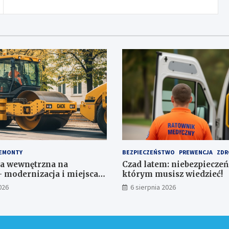
EMONTY
BEZPIECZEŃSTWO
PREWENCJA
ZDR
a wewnętrzna na
Czad latem: niebezpieczeń
 modernizacja i miejsca
którym musisz wiedzieć!
a 1,1 mln zł
026
6 sierpnia 2026