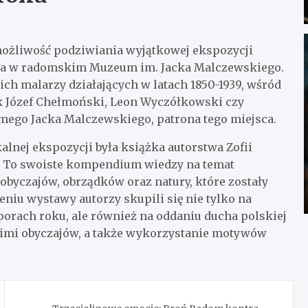
 możliwość podziwiania wyjątkowej ekspozycji
wana w radomskim Muzeum im. Jacka Malczewskiego.
ich malarzy działających w latach 1850-1939, wśród
ak Józef Chełmoński, Leon Wyczółkowski czy
mego Jacka Malczewskiego, patrona tego miejsca.
alnej ekspozycji była książka autorstwa Zofii
a”. To swoiste kompendium wiedzy na temat
byczajów, obrządków oraz natury, które zostały
niu wystawy autorzy skupili się nie tylko na
orach roku, ale również na oddaniu ducha polskiej
 nimi obyczajów, a także wykorzystanie motywów