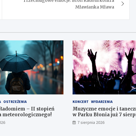
Trzecioligowe emocje: Broń Radom kontra
Mławianka Mława
A
OSTRZEŻENIA
KONCERT
WYDARZENIA
Radomiem – II stopień
Muzyczne emocje i tanecz
a meteorologicznego!
w Parku Błonia już 7 sierp
026
7 sierpnia 2026