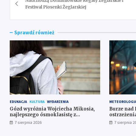
Nadchodzą Domaniowskie Regaty Żeglarskie i
wpisu
Festiwal Piosenki Żeglarskiej
Sprawdź również
EDUKACJA
KULTURA
WYDARZENIA
METEOROLOGI
Gózd wyróżnia Wojciecha Mikosia,
Burze nad 
najlepszego ósmoklasistę z
ostrzeżeni
doskonałymi wynikami!
7 sierpnia 2026
7 sierpnia 2