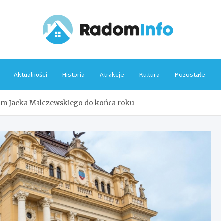
Rado
Aktualności
Historia
Atrakcje
Kultura
Pozostałe
um Jacka Malczewskiego do końca roku