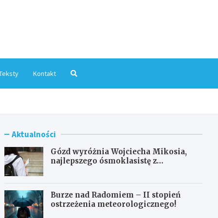
mInfo.pl
Teksty
Kontakt
Aktualności
Gózd wyróżnia Wojciecha Mikosia,
najlepszego ósmoklasistę z
doskonałymi wynikami!
Burze nad Radomiem – II stopień
ostrzeżenia meteorologicznego!