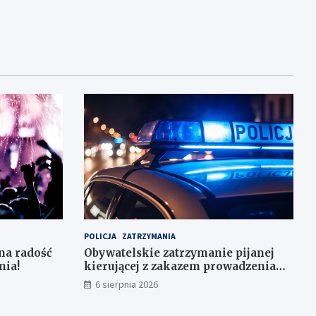
POLICJA
ZATRZYMANIA
na radość
Obywatelskie zatrzymanie pijanej
nia!
kierującej z zakazem prowadzenia
auta
6 sierpnia 2026