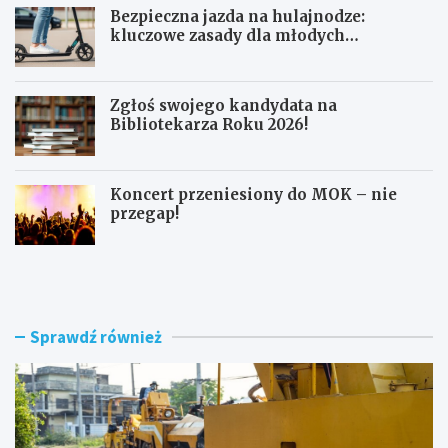
Bezpieczna jazda na hulajnodze:
kluczowe zasady dla młodych
użytkowników
Zgłoś swojego kandydata na
Bibliotekarza Roku 2026!
Koncert przeniesiony do MOK – nie
przegap!
N
B
o
e
w
z
e
p
r
i
Sprawdź również
o
e
n
c
d
z
o
n
i
a
m
j