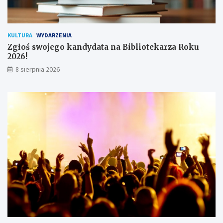
w
n
i
k
KULTURA
WYDARZENIA
ó
Zgłoś swojego kandydata na Bibliotekarza Roku
w
2026!
8 sierpnia 2026