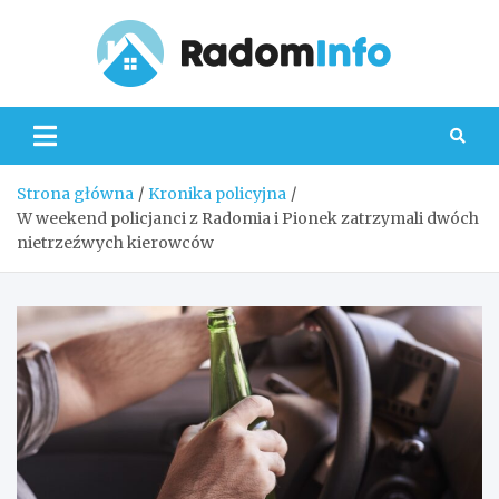
Skip
to
content
Radom
Strona główna
Kronika policyjna
W weekend policjanci z Radomia i Pionek zatrzymali dwóch
nietrzeźwych kierowców