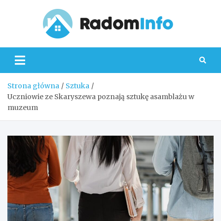
Skip
to
content
Radom
Strona główna
Sztuka
Uczniowie ze Skaryszewa poznają sztukę asamblażu w
muzeum