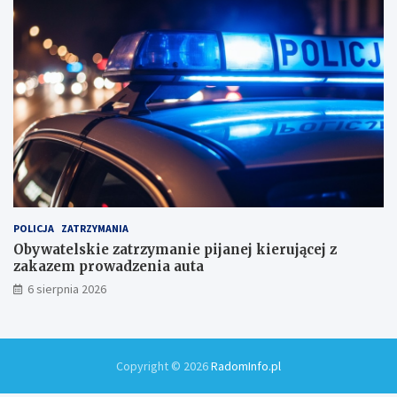
a
m
i
!
POLICJA
ZATRZYMANIA
Obywatelskie zatrzymanie pijanej kierującej z
zakazem prowadzenia auta
6 sierpnia 2026
Copyright © 2026
RadomInfo.pl