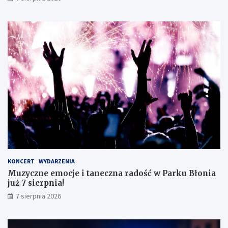
a
g
s
i
i
c
s
z
t
n
ę
e
z
g
d
o
o
!
s
k
o
n
a
ł
y
KONCERT
WYDARZENIA
m
Muzyczne emocje i taneczna radość w Parku Błonia
i
już 7 sierpnia!
w
y
7 sierpnia 2026
n
i
k