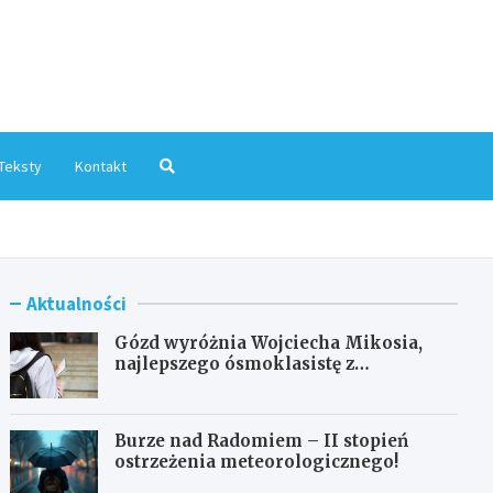
mInfo.pl
Teksty
Kontakt
Aktualności
Gózd wyróżnia Wojciecha Mikosia,
najlepszego ósmoklasistę z
doskonałymi wynikami!
Burze nad Radomiem – II stopień
ostrzeżenia meteorologicznego!