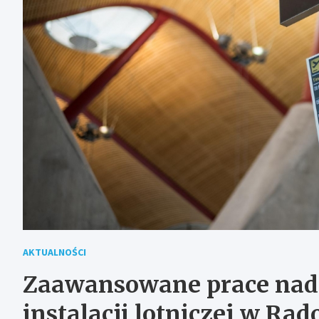
AKTUALNOŚCI
Zaawansowane prace nad
instalacji lotniczej w Ra