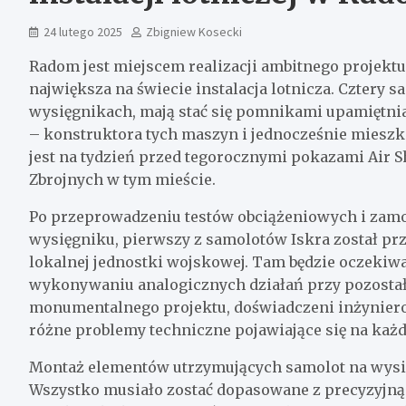
24 lutego 2025
Zbigniew Kosecki
Radom jest miejscem realizacji ambitnego projektu
największa na świecie instalacja lotnicza. Cztery 
wysięgnikach, mają stać się pomnikami upamiętni
– konstruktora tych maszyn i jednocześnie mieszk
jest na tydzień przed tegorocznymi pokazami Air S
Zbrojnych w tym mieście.
Po przeprowadzeniu testów obciążeniowych i zam
wysięgniku, pierwszy z samolotów Iskra został p
lokalnej jednostki wojskowej. Tam będzie oczekiwa
wykonywaniu analogicznych działań przy pozostał
monumentalnego projektu, doświadczeni inżyniero
różne problemy techniczne pojawiające się na każdy
Montaż elementów utrzymujących samolot na wysi
Wszystko musiało zostać dopasowane z precyzyjną