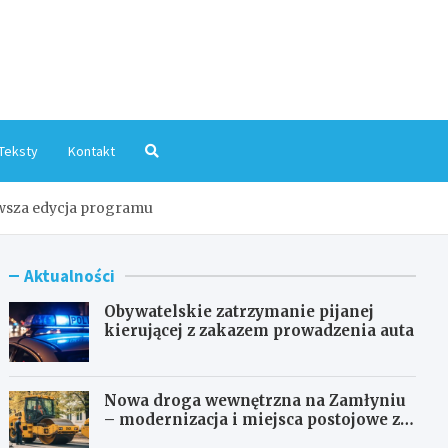
mInfo.pl
Teksty
Kontakt
wsza edycja programu
Aktualności
Obywatelskie zatrzymanie pijanej
kierującej z zakazem prowadzenia auta
Nowa droga wewnętrzna na Zamłyniu
– modernizacja i miejsca postojowe za
1,1 mln zł