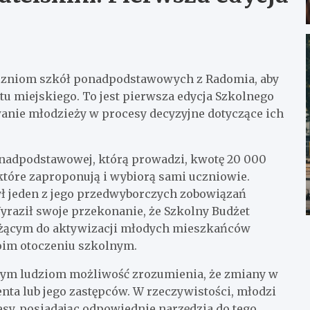
 uczniom szkół ponadpodstawowych z Radomia, aby
u miejskiego. To jest pierwsza edycja Szkolnego
wanie młodzieży w procesy decyzyjne dotyczące ich
nadpodstawowej, którą prowadzi, kwotę 20 000
 które zaproponują i wybiorą sami uczniowie.
ył jeden z jego przedwyborczych zobowiązań
raził swoje przekonanie, że Szkolny Budżet
użącym do aktywizacji młodych mieszkańców
im otoczeniu szkolnym.
dym ludziom możliwość zrozumienia, że zmiany w
nta lub jego zastępców. W rzeczywistości, młodzi
y, posiadając odpowiednie narzędzia do tego.