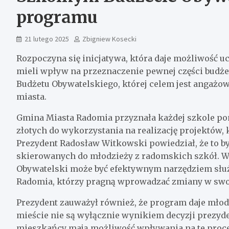
programu
21 lutego 2025
Zbigniew Kosecki
Rozpoczyna się inicjatywa, która daje możliwość
mieli wpływ na przeznaczenie pewnej części budżet
Budżetu Obywatelskiego, której celem jest angażo
miasta.
Gmina Miasta Radomia przyznała każdej szkole po
złotych do wykorzystania na realizację projektów,
Prezydent Radosław Witkowski powiedział, że to b
skierowanych do młodzieży z radomskich szkół. Wy
Obywatelski może być efektywnym narzędziem sł
Radomia, którzy pragną wprowadzać zmiany w swo
Prezydent zauważył również, że program daje mło
mieście nie są wyłącznie wynikiem decyzji prezyde
mieszkańcy mają możliwość wpływania na te proces