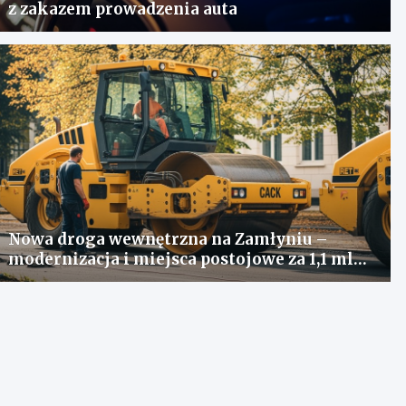
z zakazem prowadzenia auta
Nowa droga wewnętrzna na Zamłyniu –
modernizacja i miejsca postojowe za 1,1 mln
zł