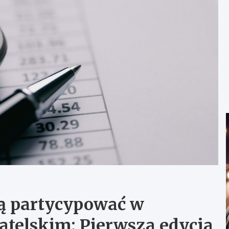
ą partycypować w
telskim: Pierwsza edycja