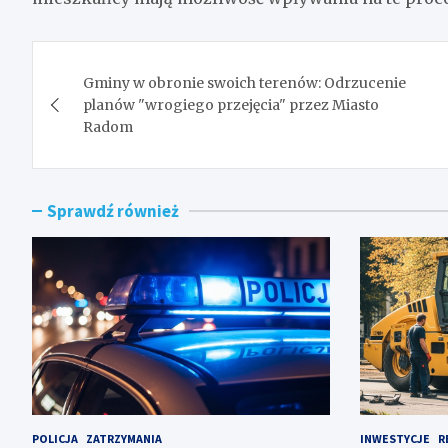
Nawigacja
Gminy w obronie swoich terenów: Odrzucenie
wpisu
planów "wrogiego przejęcia" przez Miasto
Radom
Sprawdź również
POLICJA
ZATRZYMANIA
INWESTYCJE
R