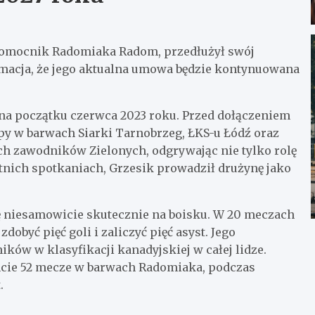
b pomocnik Radomiaka Radom, przedłużył swój
rmacja, że jego aktualna umowa będzie kontynuowana
na początku czerwca 2023 roku. Przed dołączeniem
py w barwach Siarki Tarnobrzeg, ŁKS-u Łódź oraz
ch zawodników Zielonych, odgrywając nie tylko rolę
nich spotkaniach, Grzesik prowadził drużynę jako
ię niesamowicie skutecznie na boisku. W 20 meczach
obyć pięć goli i zaliczyć pięć asyst. Jego
ków w klasyfikacji kanadyjskiej w całej lidze.
ncie 52 mecze w barwach Radomiaka, podczas
.