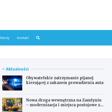
mInfo.pl
Teksty
Kontakt
Aktualności
Obywatelskie zatrzymanie pijanej
kierującej z zakazem prowadzenia auta
Nowa droga wewnętrzna na Zamłyniu
– modernizacja i miejsca postojowe za
1,1 mln zł