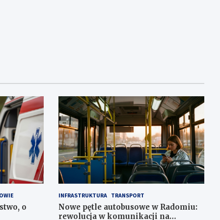
OWIE
INFRASTRUKTURA
TRANSPORT
stwo, o
Nowe pętle autobusowe w Radomiu:
rewolucja w komunikacji na