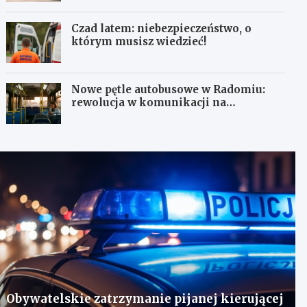
Czad latem: niebezpieczeństwo, o
którym musisz wiedzieć!
Nowe pętle autobusowe w Radomiu:
rewolucja w komunikacji na
Wośnikach, Pruszakowie i Zamłyniu
Obywatelskie zatrzymanie pijanej kierującej