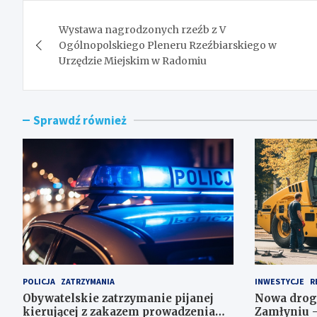
Nawigacja
Wystawa nagrodzonych rzeźb z V
wpisu
Ogólnopolskiego Pleneru Rzeźbiarskiego w
Urzędzie Miejskim w Radomiu
Sprawdź również
POLICJA
ZATRZYMANIA
INWESTYCJE
R
Obywatelskie zatrzymanie pijanej
Nowa drog
kierującej z zakazem prowadzenia
Zamłyniu –