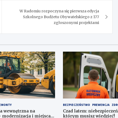
W Radomiu rozpoczyna się pierwsza edycja
Szkolnego Budżetu Obywatelskiego z 177
zgłoszonymi projektami
EMONTY
BEZPIECZEŃSTWO
PREWENCJA
ZDR
a wewnętrzna na
Czad latem: niebezpieczeń
 modernizacja i miejsca
którym musisz wiedzieć!