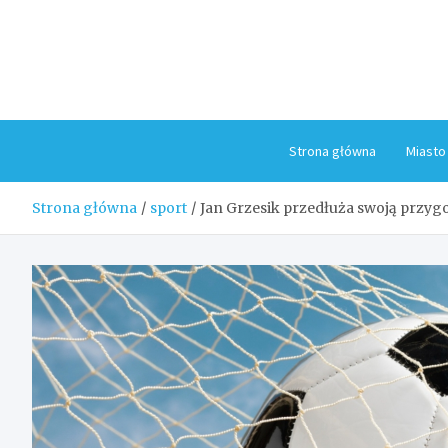
Skip
to
content
Strona główna
Miasto
Strona główna
sport
Jan Grzesik przedłuża swoją przy