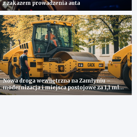
z zakazem prowadzenia auta
Nowa droga wewnętrzna na Zamłyniu –
modernizacja i miejsca postojowe za 1,1 mln
zł