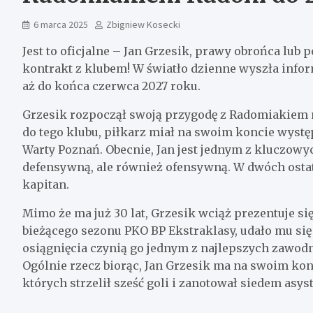
6 marca 2025
Zbigniew Kosecki
Jest to oficjalne – Jan Grzesik, prawy obrońca lu
kontrakt z klubem! W światło dzienne wyszła info
aż do końca czerwca 2027 roku.
Grzesik rozpoczął swoją przygodę z Radomiakiem 
do tego klubu, piłkarz miał na swoim koncie wystę
Warty Poznań. Obecnie, Jan jest jednym z kluczowy
defensywną, ale również ofensywną. W dwóch ostat
kapitan.
Mimo że ma już 30 lat, Grzesik wciąż prezentuje s
bieżącego sezonu PKO BP Ekstraklasy, udało mu się zd
osiągnięcia czynią go jednym z najlepszych zawodni
Ogólnie rzecz biorąc, Jan Grzesik ma na swoim ko
których strzelił sześć goli i zanotował siedem asyst