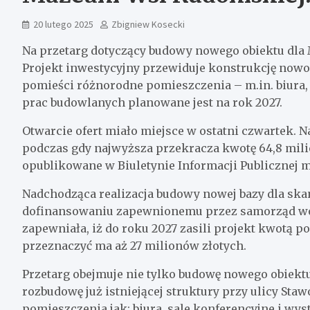
20 lutego 2025
Zbigniew Kosecki
Na przetarg dotyczący budowy nowego obiektu dla
Projekt inwestycyjny przewiduje konstrukcję now
pomieści różnorodne pomieszczenia – m.in. biura,
prac budowlanych planowane jest na rok 2027.
Otwarcie ofert miało miejsce w ostatni czwartek. N
podczas gdy najwyższa przekracza kwotę 64,8 mili
opublikowane w Biuletynie Informacji Publicznej
Nadchodząca realizacja budowy nowej bazy dla ska
dofinansowaniu zapewnionemu przez samorząd woj
zapewniała, iż do roku 2027 zasili projekt kwotą p
przeznaczyć ma aż 27 milionów złotych.
Przetarg obejmuje nie tylko budowę nowego obiektu 
rozbudowę już istniejącej struktury przy ulicy Sta
pomieszczenia jak: biura, sale konferencyjne i wys