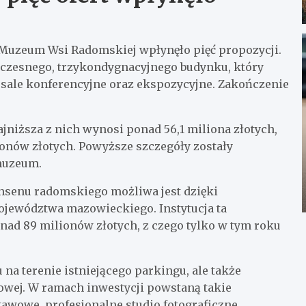
 Muzeum Wsi Radomskiej wpłynęło pięć propozycji.
oczesnego, trzykondygnacyjnego budynku, który
 sale konferencyjne oraz ekspozycyjne. Zakończenie
ajniższa z nich wynosi ponad 56,1 miliona złotych,
onów złotych. Powyższe szczegóły zostały
 muzeum.
nsenu radomskiego możliwa jest dzięki
ewództwa mazowieckiego. Instytucja ta
onad 89 milionów złotych, z czego tylko w tym roku
na terenie istniejącego parkingu, ale także
wowej. W ramach inwestycji powstaną takie
tawowe, profesjonalne studio fotograficzne,