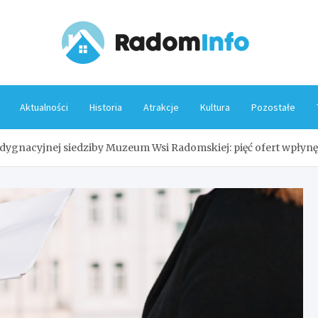
Rado
Aktualności
Historia
Atrakcje
Kultura
Pozostałe
ygnacyjnej siedziby Muzeum Wsi Radomskiej: pięć ofert wpłynę