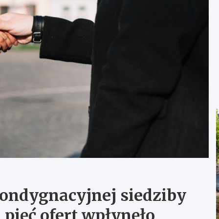
ondygnacyjnej siedziby
pięć ofert wpłynęło