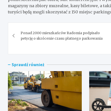
magazyny na zbiory muzealne, kasy biletowe, a tak
turyści będą mogli skorzystać z 150 miejsc parkin
Nawigacja
Ponad 2000 mieszkańców Radomia podpisało
wpisu
petycję o skrócenie czasu płatnego parkowania
Sprawdź również