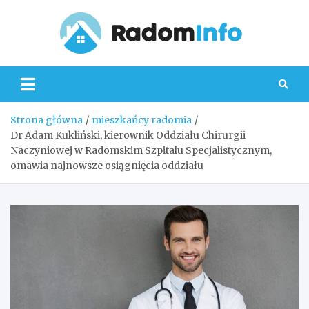
Skip
to
content
Radom
Strona główna
mieszkańcy radomia
Dr Adam Kukliński, kierownik Oddziału Chirurgii
Naczyniowej w Radomskim Szpitalu Specjalistycznym,
omawia najnowsze osiągnięcia oddziału