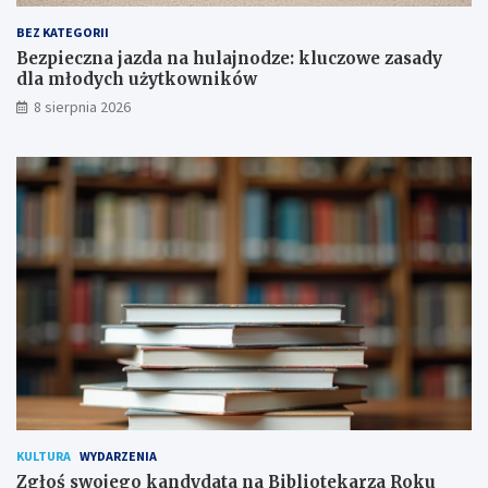
w
d
a
y
BEZ KATEGORII
p
d
Bezpieczna jazda na hulajnodze: kluczowe zasady
o
l
dla młodych użytkowników
d
a
8 sierpnia 2026
p
m
i
ł
s
o
a
d
n
y
a
c
!
h
u
ż
y
t
k
o
w
n
i
k
KULTURA
WYDARZENIA
ó
Zgłoś swojego kandydata na Bibliotekarza Roku
w