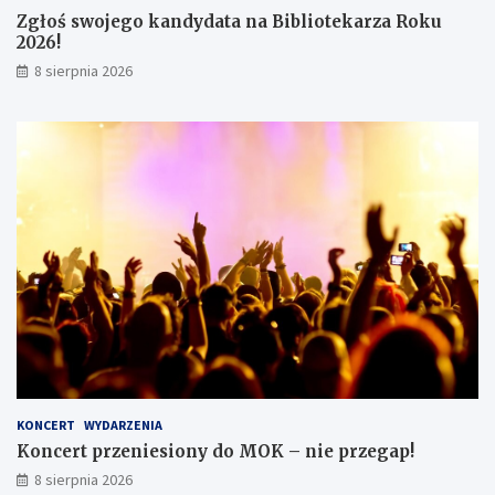
ó
Zgłoś swojego kandydata na Bibliotekarza Roku
w
2026!
8 sierpnia 2026
KONCERT
WYDARZENIA
Koncert przeniesiony do MOK – nie przegap!
8 sierpnia 2026