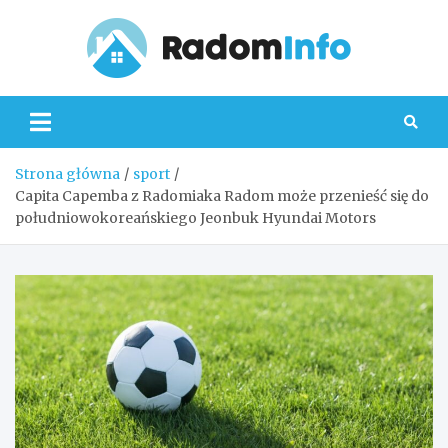
Skip
to
content
Radom
Strona główna
sport
Capita Capemba z Radomiaka Radom może przenieść się do
południowokoreańskiego Jeonbuk Hyundai Motors