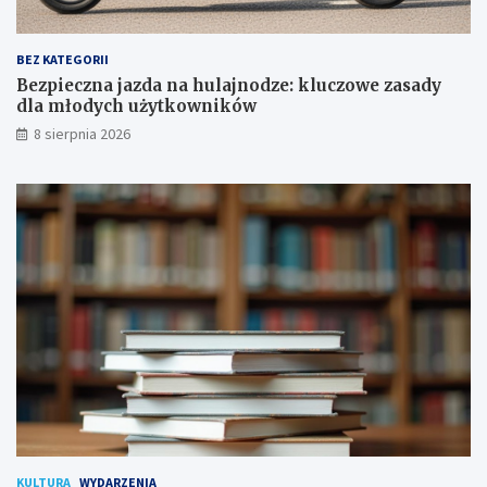
o
a
w
d
a
y
BEZ KATEGORII
p
d
Bezpieczna jazda na hulajnodze: kluczowe zasady
o
l
dla młodych użytkowników
d
a
8 sierpnia 2026
p
m
i
ł
s
o
a
d
n
y
a
c
!
h
u
ż
y
t
k
o
w
n
i
k
KULTURA
WYDARZENIA