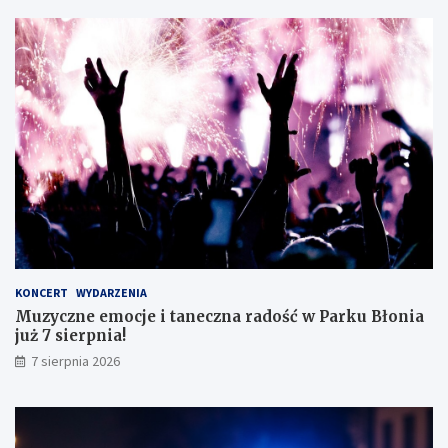
s
i
i
c
s
z
t
n
ę
e
z
g
d
o
o
!
s
k
o
n
a
ł
y
KONCERT
WYDARZENIA
m
Muzyczne emocje i taneczna radość w Parku Błonia
i
już 7 sierpnia!
w
y
7 sierpnia 2026
n
i
k
a