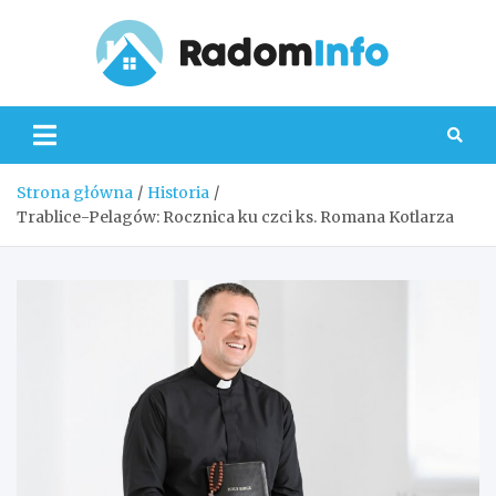
Skip
to
content
Radom
Strona główna
Historia
Trablice-Pelagów: Rocznica ku czci ks. Romana Kotlarza