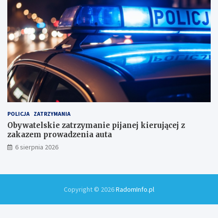
m
i
!
POLICJA
ZATRZYMANIA
Obywatelskie zatrzymanie pijanej kierującej z
zakazem prowadzenia auta
6 sierpnia 2026
Copyright © 2026
RadomInfo.pl