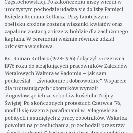
Częstochowskiej. Po zakończeniu mszy wierni w
uroczystym pochodzie udadzą się do Izby Pamięci
Księdza Romana Kotlarza. Przy tamtejszym
obelisku złożone zostaną wiązanki kwiatów oraz
zapalone zostaną znicze w hołdzie dla zasłużonego
kapłana. W ceremonii weźmie również udział
orkiestra wojskowa.
Ks. Roman Kotlarz (1928-1976) dołączył 25 czerwca
1976 roku do strajkujących pracowników Zakładów
Metalowych Waltera w Radomiu – jak sam
podkreślał – „świadomie i dobrowolnie”. Wsparcie
dla protestujących robotników wyraził
błogosławiąc ich ze schodów kościoła Trójcy
Świętej. Po skończonych protestach Czerwca ’76,
modlił się razem z parafianami w Pelagowie za
pobitych i usuniętych z pracy robotników. Wskutek
powołań na przesłuchania, przechodził przez tzw.
„ścieżki zdrowia”, będące serią brutalnych pobić na