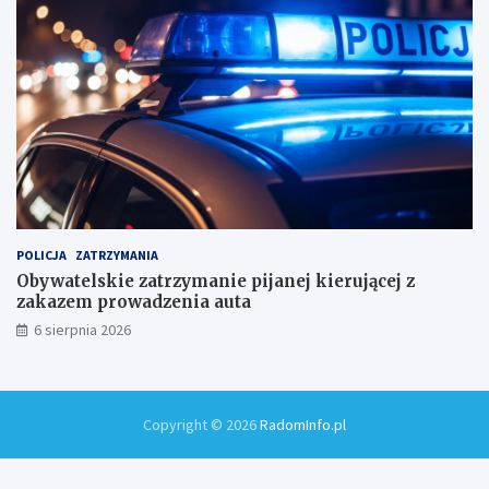
m
i
!
POLICJA
ZATRZYMANIA
Obywatelskie zatrzymanie pijanej kierującej z
zakazem prowadzenia auta
6 sierpnia 2026
Copyright © 2026
RadomInfo.pl