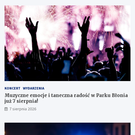
s
i
i
c
s
z
t
n
ę
e
z
g
d
o
o
!
s
k
o
n
a
ł
y
KONCERT
WYDARZENIA
m
Muzyczne emocje i taneczna radość w Parku Błonia
i
już 7 sierpnia!
w
y
7 sierpnia 2026
n
i
k
a