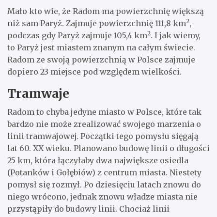
Mało kto wie, że Radom ma powierzchnię większą
2
niż sam Paryż. Zajmuje powierzchnię 111,8 km
,
2
podczas gdy Paryż zajmuje 105,4 km
. I jak wiemy,
to Paryż jest miastem znanym na całym świecie.
Radom ze swoją powierzchnią w Polsce zajmuje
dopiero 23 miejsce pod względem wielkości.
Tramwaje
Radom to chyba jedyne miasto w Polsce, które tak
bardzo nie może zrealizować swojego marzenia o
linii tramwajowej. Początki tego pomysłu sięgają
lat 60. XX wieku. Planowano budowę linii o długości
25 km, która łączyłaby dwa największe osiedla
(Potanków i Gołębiów) z centrum miasta. Niestety
pomysł się rozmył. Po dziesięciu latach znowu do
niego wrócono, jednak znowu władze miasta nie
przystąpiły do budowy linii. Chociaż linii