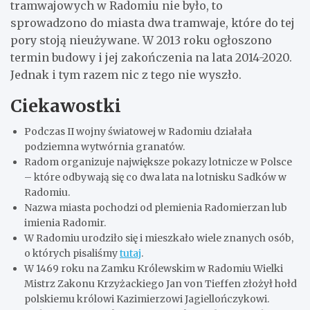
tramwajowych w Radomiu nie było, to
sprowadzono do miasta dwa tramwaje, które do tej
pory stoją nieużywane. W 2013 roku ogłoszono
termin budowy i jej zakończenia na lata 2014-2020.
Jednak i tym razem nic z tego nie wyszło.
Ciekawostki
Podczas II wojny światowej w Radomiu działała
podziemna wytwórnia granatów.
Radom organizuje największe pokazy lotnicze w Polsce
– które odbywają się co dwa lata na lotnisku Sadków w
Radomiu.
Nazwa miasta pochodzi od plemienia Radomierzan lub
imienia Radomir.
W Radomiu urodziło się i mieszkało wiele znanych osób,
o których pisaliśmy
tutaj
.
W 1469 roku na Zamku Królewskim w Radomiu Wielki
Mistrz Zakonu Krzyżackiego Jan von Tieffen złożył hołd
polskiemu królowi Kazimierzowi Jagiellończykowi.