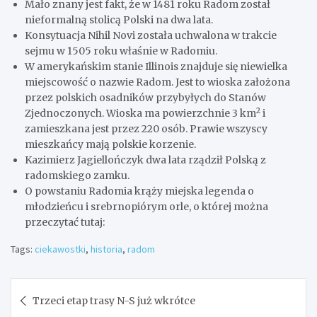
Mało znany jest fakt, że w 1481 roku Radom został
nieformalną stolicą Polski na dwa lata.
Konsytuacja Nihil Novi została uchwalona w trakcie
sejmu w 1505 roku właśnie w Radomiu.
W amerykańskim stanie Illinois znajduje się niewielka
miejscowość o nazwie Radom. Jest to wioska założona
przez polskich osadników przybyłych do Stanów
2
Zjednoczonych. Wioska ma powierzchnie 3 km
i
zamieszkana jest przez 220 osób. Prawie wszyscy
mieszkańcy mają polskie korzenie.
Kazimierz Jagiellończyk dwa lata rządził Polską z
radomskiego zamku.
O powstaniu Radomia krąży miejska legenda o
młodzieńcu i srebrnopiórym orle, o której można
przeczytać tutaj:
Tags:
ciekawostki
,
historia
,
radom
Nawigacja
Trzeci etap trasy N-S już wkrótce
wpisu