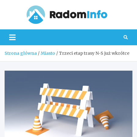
Skip
to
content
Radom
Strona główna
Miasto
Trzeci etap trasy N-S już wkrótce