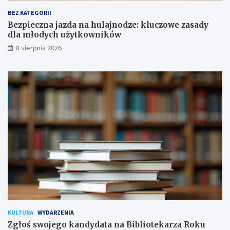
w
d
a
y
BEZ KATEGORII
p
d
Bezpieczna jazda na hulajnodze: kluczowe zasady
o
l
dla młodych użytkowników
d
a
8 sierpnia 2026
p
m
i
ł
s
o
a
d
n
y
a
c
!
h
u
ż
y
t
k
o
w
n
i
k
KULTURA
WYDARZENIA
ó
Zgłoś swojego kandydata na Bibliotekarza Roku
w