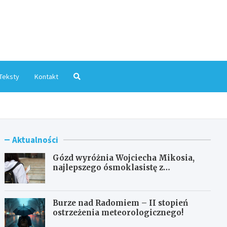
mInfo.pl
Teksty
Kontakt
Aktualności
Gózd wyróżnia Wojciecha Mikosia,
najlepszego ósmoklasistę z
doskonałymi wynikami!
Burze nad Radomiem – II stopień
ostrzeżenia meteorologicznego!