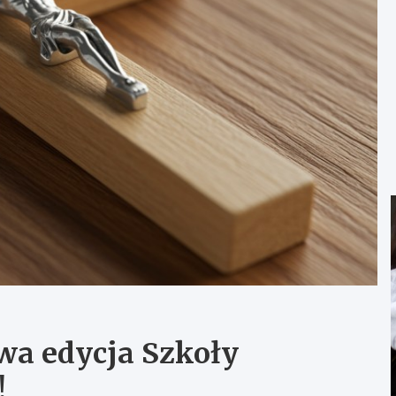
wa edycja Szkoły
!