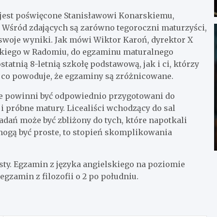
jest poświęcone Stanisławowi Konarskiemu,
. Wśród zdających są zarówno tegoroczni maturzyści,
 swoje wyniki. Jak mówi Wiktor Karoń, dyrektor X
skiego w Radomiu, do egzaminu maturalnego
tatnią 8-letnią szkołę podstawową, jak i ci, którzy
co powoduje, że egzaminy są zróżnicowane.
ie powinni być odpowiednio przygotowani do
i próbne matury. Licealiści wchodzący do sal
dań może być zbliżony do tych, które napotkali
mogą być proste, to stopień skomplikowania
ty. Egzamin z języka angielskiego na poziomie
gzamin z filozofii o 2 po południu.