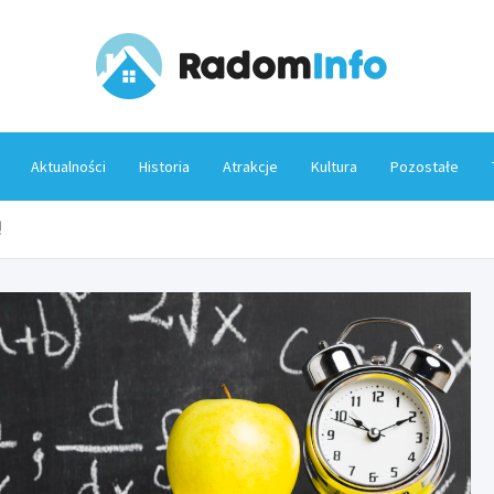
Rado
Aktualności
Historia
Atrakcje
Kultura
Pozostałe
!