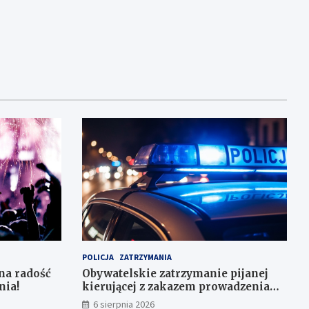
POLICJA
ZATRZYMANIA
na radość
Obywatelskie zatrzymanie pijanej
nia!
kierującej z zakazem prowadzenia
auta
6 sierpnia 2026