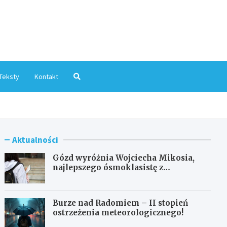
mInfo.pl
Teksty
Kontakt
Aktualności
Gózd wyróżnia Wojciecha Mikosia,
najlepszego ósmoklasistę z
doskonałymi wynikami!
Burze nad Radomiem – II stopień
ostrzeżenia meteorologicznego!