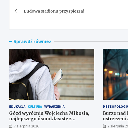
Nawigacja
Budowa stadionu przyspiesza!
wpisu
Sprawdź również
EDUKACJA
KULTURA
WYDARZENIA
METEOROLOGI
Gózd wyróżnia Wojciecha Mikosia,
Burze nad 
najlepszego ósmoklasistę z
ostrzeżeni
doskonałymi wynikami!
7 sierpnia 2026
7 sierpnia 2