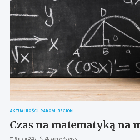
AKTUALNOŚCI
RADOM
REGION
Czas na matematyką na m
8 maja 2023
Zbigniew Kosecki