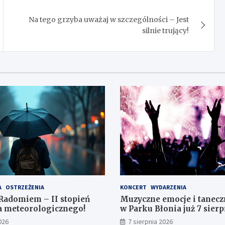
Na tego grzyba uważaj w szczególności – Jest
silnie trujący!
A
OSTRZEŻENIA
KONCERT
WYDARZENIA
Radomiem – II stopień
Muzyczne emocje i tanecz
a meteorologicznego!
w Parku Błonia już 7 sierp
026
7 sierpnia 2026