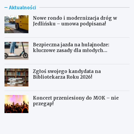
Aktualności
Nowe rondo i modernizacja dróg w
Jedlińsku – umowa podpisana!
Bezpieczna jazda na hulajnodze:
kluczowe zasady dla młodych
użytkowników
Zgłoś swojego kandydata na
Bibliotekarza Roku 2026!
Koncert przeniesiony do MOK – nie
przegap!
N
B
o
e
w
z
e
p