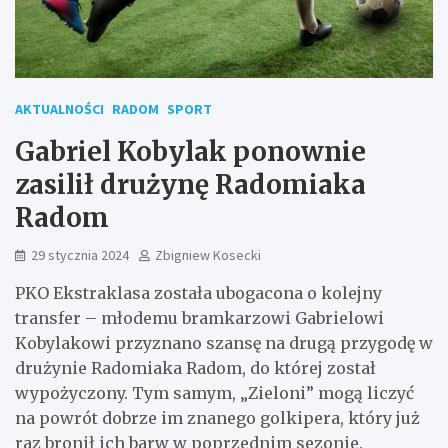
AKTUALNOŚCI
RADOM
SPORT
Gabriel Kobylak ponownie
zasilił drużynę Radomiaka
Radom
29 stycznia 2024
Zbigniew Kosecki
PKO Ekstraklasa została ubogacona o kolejny
transfer – młodemu bramkarzowi Gabrielowi
Kobylakowi przyznano szansę na drugą przygodę w
drużynie Radomiaka Radom, do której został
wypożyczony. Tym samym, „Zieloni” mogą liczyć
na powrót dobrze im znanego golkipera, który już
raz bronił ich barw w poprzednim sezonie.