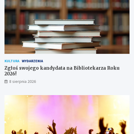
!
h
u
ż
y
t
k
o
w
n
i
k
KULTURA
WYDARZENIA
ó
Zgłoś swojego kandydata na Bibliotekarza Roku
w
2026!
8 sierpnia 2026