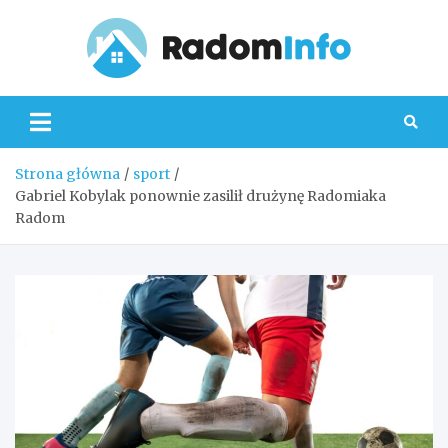
Skip
to
content
Radom
Strona główna
sport
Gabriel Kobylak ponownie zasilił drużynę Radomiaka
Radom