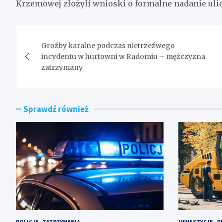
Krzemowej złożyli wnioski o formalne nadanie ulic
Nawigacja
Groźby karalne podczas nietrzeźwego
wpisu
incydentu w hurtowni w Radomiu – mężczyzna
zatrzymany
Sprawdź również
POLICJA
ZATRZYMANIA
INWESTYCJE
R