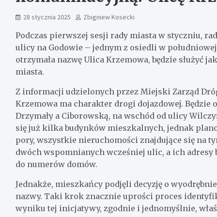
28 stycznia 2025
Zbigniew Kosecki
Podczas pierwszej sesji rady miasta w styczniu, r
ulicy na Godowie – jednym z osiedli w południowej
otrzymała nazwę Ulica Krzemowa, będzie służyć ja
miasta.
Z informacji udzielonych przez Miejski Zarząd Dr
Krzemowa ma charakter drogi dojazdowej. Będzie o
Drzymały a Ciborowską, na wschód od ulicy Wilczy
się już kilka budynków mieszkalnych, jednak plano
pory, wszystkie nieruchomości znajdujące się na tym
dwóch wspomnianych wcześniej ulic, a ich adresy 
do numerów domów.
Jednakże, mieszkańcy podjęli decyzję o wyodrębnien
nazwy. Taki krok znacznie uprości proces identyf
wyniku tej inicjatywy, zgodnie i jednomyślnie, wł