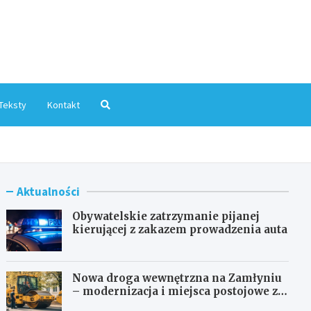
mInfo.pl
Teksty
Kontakt
Aktualności
Obywatelskie zatrzymanie pijanej
kierującej z zakazem prowadzenia auta
Nowa droga wewnętrzna na Zamłyniu
– modernizacja i miejsca postojowe za
1,1 mln zł