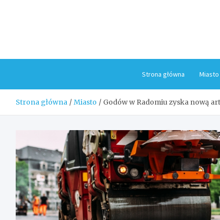
Skip
to
content
Strona główna
Miasto
Strona główna
Miasto
Godów w Radomiu zyska nową art