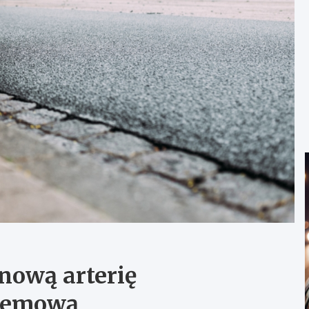
ową arterię
rzemową