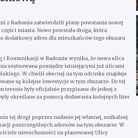
adni z Radomia zatwierdzili plany powstania nowej
 części miasta. Nowo powstała droga, która
ko dodatkowy adres dla mieszkańców tego obszaru
óg i Komunikacji w Radomiu wynika, że nowa ulica
na usytuowana pomiędzy istniejącymi już ulicami
ńskiego. W chwili obecnej na tym odcinku znajduje
wane są kolejne inwestycje w tym obszarze. Do tej
 terenie były oficjalnie przypisane do jednej z
były określane za pomocą dodawania kolejnych liter
iu tej drogi poprzez nadanie jej własnej, unikalnej
ikacji poszczególnych adresów na tym obszarze. W
aściciele nieruchomości na planowanej Ulicy