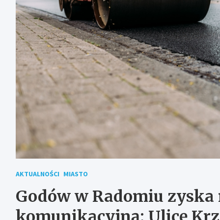
AKTUALNOŚCI
MIASTO
Godów w Radomiu zyska n
komunikacyjną: Ulicę K