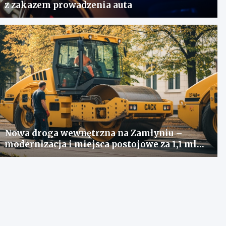
z zakazem prowadzenia auta
Nowa droga wewnętrzna na Zamłyniu –
modernizacja i miejsca postojowe za 1,1 mln
zł