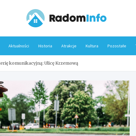
Rado
Aktualności
Historia
Atrakcje
Kultura
Pozostałe
erię komunikacyjną: Ulicę Krzemową