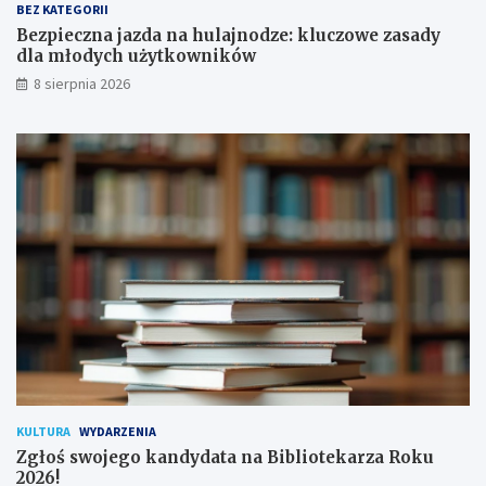
a
y
BEZ KATEGORII
p
d
Bezpieczna jazda na hulajnodze: kluczowe zasady
o
l
dla młodych użytkowników
d
a
8 sierpnia 2026
p
m
i
ł
s
o
a
d
n
y
a
c
!
h
u
ż
y
t
k
o
w
n
i
k
KULTURA
WYDARZENIA
ó
Zgłoś swojego kandydata na Bibliotekarza Roku
w
2026!