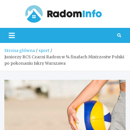
Skip
to
content
Radom
Strona główna
sport
Juniorzy RCS Czarni Radom w ¼ finałach Mistrzostw Polski
po pokonaniu Iskry Warszawa