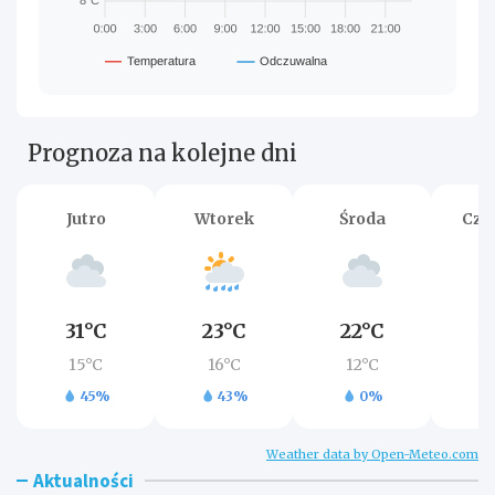
Prognoza na kolejne dni
Jutro
Wtorek
Środa
Czw
31°C
23°C
22°C
2
15°C
16°C
12°C
1
45%
43%
0%
Weather data by Open-Meteo.com
Aktualności