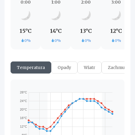
0:00
1:00
2:00
3:00
15°C
14°C
13°C
12°C
0%
0%
0%
0%
Temperatura
Opady
Wiatr
Zachmurzen