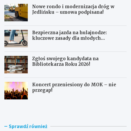
Nowe rondo i modernizacja dróg w
Jedlińsku – umowa podpisana!
Bezpieczna jazda na hulajnodze:
kluczowe zasady dla młodych
użytkowników
Zgłoś swojego kandydata na
Bibliotekarza Roku 2026!
Koncert przeniesiony do MOK – nie
przegap!
N
B
o
e
w
z
e
p
r
i
Sprawdź również
o
e