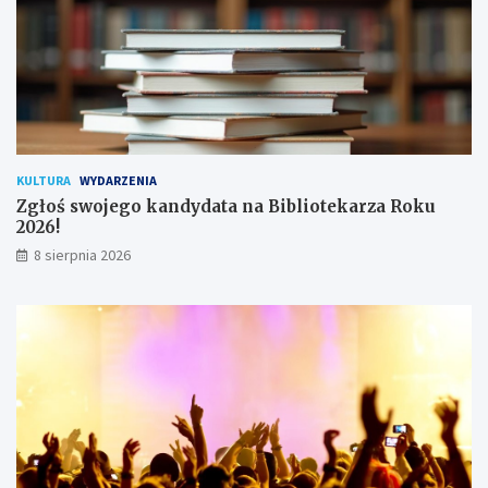
ż
y
t
k
o
w
n
i
k
KULTURA
WYDARZENIA
ó
Zgłoś swojego kandydata na Bibliotekarza Roku
w
2026!
8 sierpnia 2026