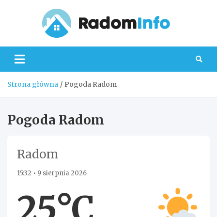
Skip
to
content
Radom
Strona główna
Pogoda Radom
Pogoda Radom
Radom
15:32 • 9 sierpnia 2026
25°C