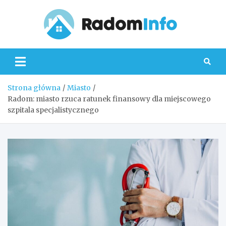
Skip
to
content
Radom
Strona główna
Miasto
Radom: miasto rzuca ratunek finansowy dla miejscowego
szpitala specjalistycznego