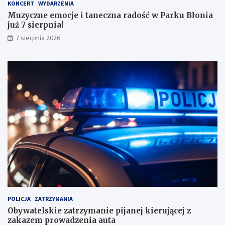
KONCERT
WYDARZENIA
m
Muzyczne emocje i taneczna radość w Parku Błonia
i
już 7 sierpnia!
w
y
7 sierpnia 2026
n
i
k
a
m
i
!
POLICJA
ZATRZYMANIA
Obywatelskie zatrzymanie pijanej kierującej z
zakazem prowadzenia auta