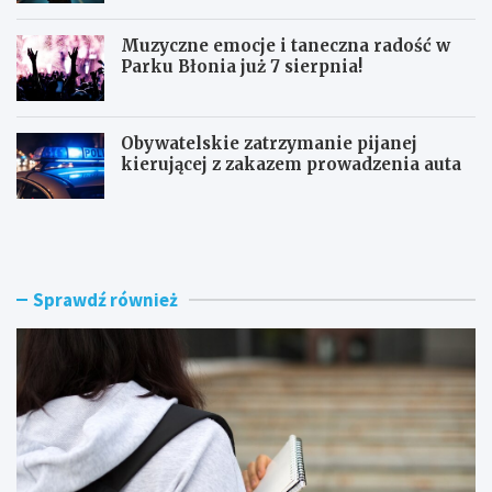
Muzyczne emocje i taneczna radość w
Parku Błonia już 7 sierpnia!
Obywatelskie zatrzymanie pijanej
kierującej z zakazem prowadzenia auta
G
B
ó
u
z
r
d
z
w
e
Sprawdź również
y
n
r
a
ó
d
ż
R
n
a
i
d
a
o
W
m
o
i
j
e