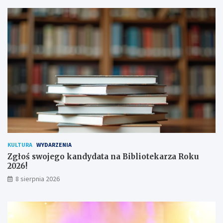
s
o
a
d
n
y
a
c
!
h
u
ż
y
t
k
o
w
n
i
k
KULTURA
WYDARZENIA
ó
Zgłoś swojego kandydata na Bibliotekarza Roku
w
2026!
8 sierpnia 2026