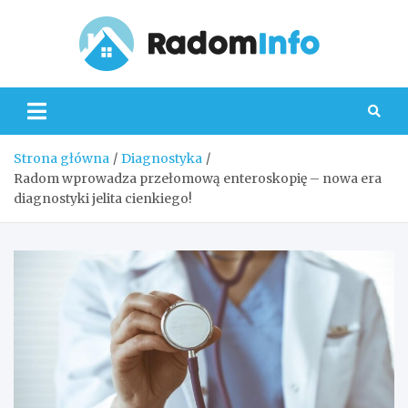
Skip
to
content
Radom
Strona główna
Diagnostyka
Radom wprowadza przełomową enteroskopię – nowa era
diagnostyki jelita cienkiego!