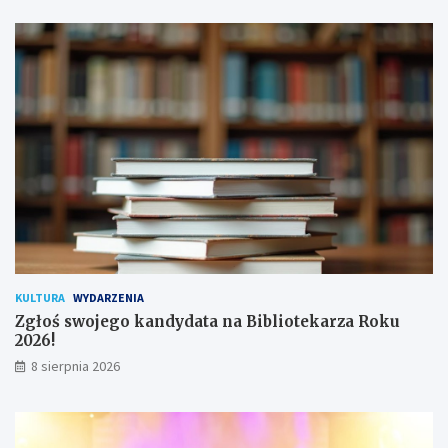
s
o
a
d
n
y
a
c
!
h
u
ż
y
t
k
o
w
n
i
k
KULTURA
WYDARZENIA
ó
Zgłoś swojego kandydata na Bibliotekarza Roku
w
2026!
8 sierpnia 2026