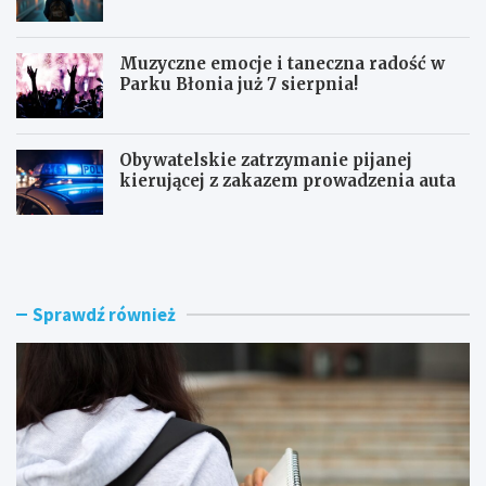
Muzyczne emocje i taneczna radość w
Parku Błonia już 7 sierpnia!
Obywatelskie zatrzymanie pijanej
kierującej z zakazem prowadzenia auta
G
B
ó
u
z
r
d
z
w
e
Sprawdź również
y
n
r
a
ó
d
ż
R
n
a
i
d
a
o
W
m
o
i