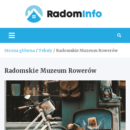
Skip
to
content
Radom
Strona główna
Teksty
Radomskie Muzeum Rowerów
Radomskie Muzeum Rowerów