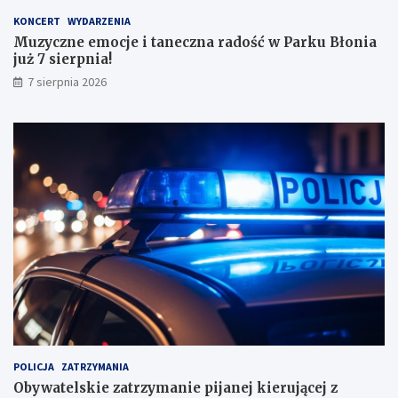
y
KONCERT
WYDARZENIA
m
Muzyczne emocje i taneczna radość w Parku Błonia
i
już 7 sierpnia!
w
y
7 sierpnia 2026
n
i
k
a
m
i
!
POLICJA
ZATRZYMANIA
Obywatelskie zatrzymanie pijanej kierującej z