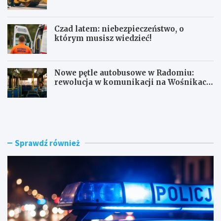
mln zł
Czad latem: niebezpieczeństwo, o
którym musisz wiedzieć!
Nowe pętle autobusowe w Radomiu:
rewolucja w komunikacji na Wośnikach,
Pruszakowie i Zamłyniu
O
N
b
o
y
w
w
a
a
d
Sprawdź również
t
r
e
o
l
g
s
a
k
w
i
e
e
w
z
n
a
ę