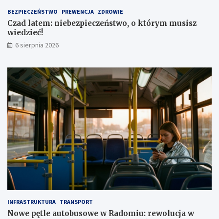
t
1
BEZPIECZEŃSTWO
PREWENCJA
ZDROWIE
a
,
Czad latem: niebezpieczeństwo, o którym musisz
1
wiedzieć!
m
l
6 sierpnia 2026
n
z
ł
INFRASTRUKTURA
TRANSPORT
Nowe pętle autobusowe w Radomiu: rewolucja w