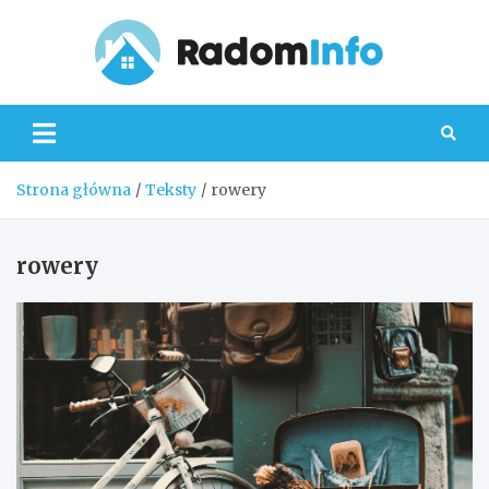
Skip
to
content
Radom
Strona główna
Teksty
rowery
rowery