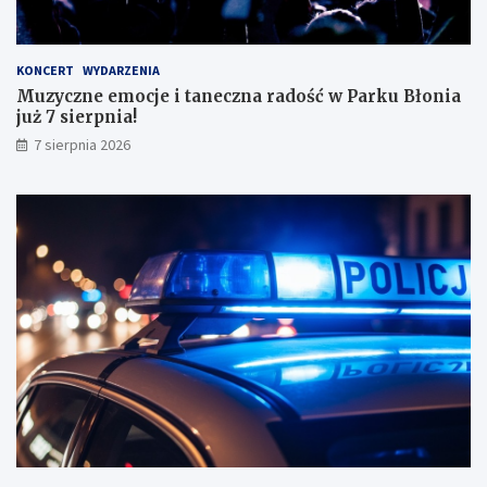
a
ł
y
KONCERT
WYDARZENIA
m
Muzyczne emocje i taneczna radość w Parku Błonia
i
już 7 sierpnia!
w
y
7 sierpnia 2026
n
i
k
a
m
i
!