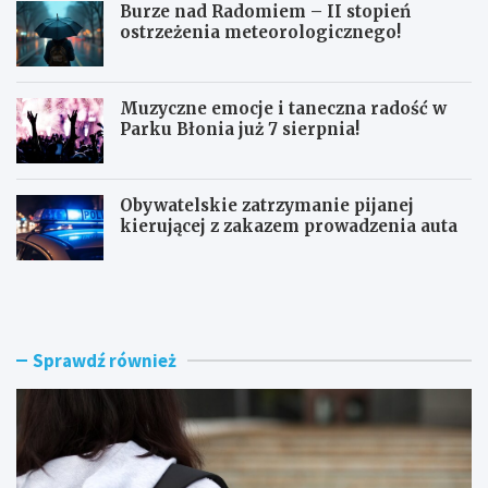
Burze nad Radomiem – II stopień
ostrzeżenia meteorologicznego!
Muzyczne emocje i taneczna radość w
Parku Błonia już 7 sierpnia!
Obywatelskie zatrzymanie pijanej
kierującej z zakazem prowadzenia auta
G
B
ó
u
z
r
d
z
w
e
Sprawdź również
y
n
r
a
ó
d
ż
R
n
a
i
d
a
o