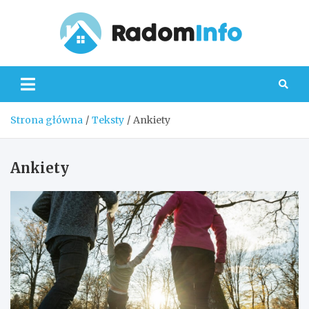
Skip
to
content
Radom
Strona główna
Teksty
Ankiety
Ankiety