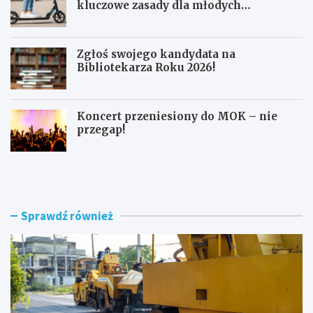
kluczowe zasady dla młodych
użytkowników
Zgłoś swojego kandydata na
Bibliotekarza Roku 2026!
Koncert przeniesiony do MOK – nie
przegap!
N
B
o
e
w
z
e
p
r
i
Sprawdź również
o
e
n
c
d
z
o
n
i
a
m
j
o
a
d
z