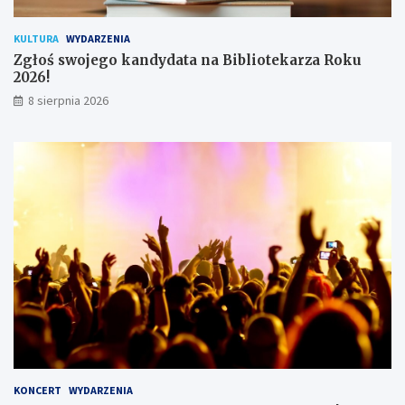
i
k
KULTURA
WYDARZENIA
ó
Zgłoś swojego kandydata na Bibliotekarza Roku
w
2026!
8 sierpnia 2026
KONCERT
WYDARZENIA