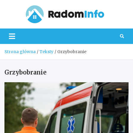
Skip
to
content
Radom
Strona główna
Teksty
Grzybobranie
Grzybobranie