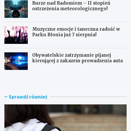
Burze nad Radomiem – II stopień
ostrzeżenia meteorologicznego!
Muzyczne emocje i taneczna radość w
Parku Błonia już 7 sierpnia!
Obywatelskie zatrzymanie pijanej
kierującej z zakazem prowadzenia auta
G
B
ó
u
z
r
d
z
w
e
Sprawdź również
y
n
r
a
ó
d
ż
R
n
a
i
d
a
o