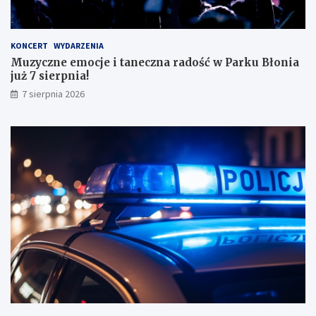
a
ł
y
KONCERT
WYDARZENIA
m
Muzyczne emocje i taneczna radość w Parku Błonia
i
już 7 sierpnia!
w
y
7 sierpnia 2026
n
i
k
a
m
i
!