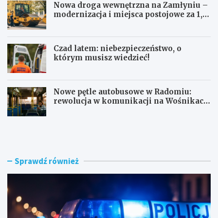
Nowa droga wewnętrzna na Zamłyniu –
modernizacja i miejsca postojowe za 1,1
mln zł
Czad latem: niebezpieczeństwo, o
którym musisz wiedzieć!
Nowe pętle autobusowe w Radomiu:
rewolucja w komunikacji na Wośnikach,
Pruszakowie i Zamłyniu
O
N
b
o
y
w
w
a
a
d
Sprawdź również
t
r
e
o
l
g
s
a
k
w
i
e
e
w