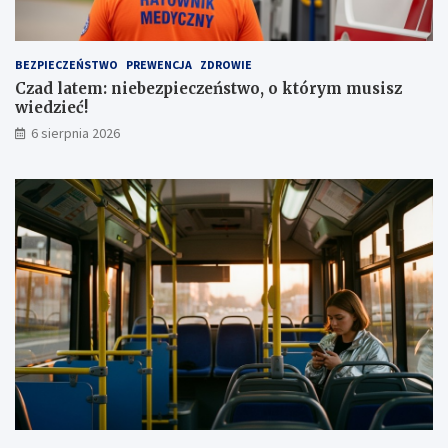
a
z
u
a
t
1
BEZPIECZEŃSTWO
PREWENCJA
ZDROWIE
a
,
Czad latem: niebezpieczeństwo, o którym musisz
1
wiedzieć!
m
l
6 sierpnia 2026
n
z
ł