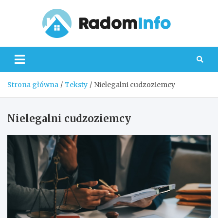
Skip
to
content
Radom
Strona główna
Teksty
Nielegalni cudzoziemcy
Nielegalni cudzoziemcy