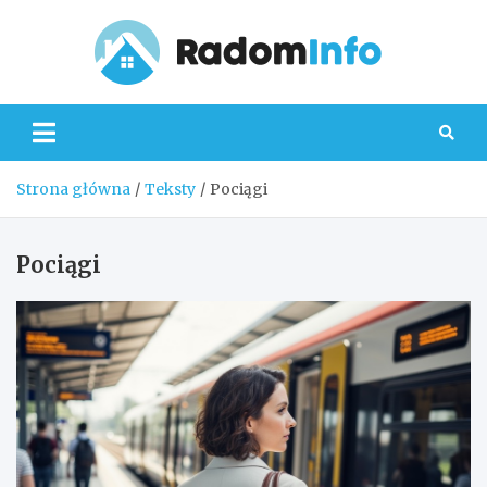
Skip
to
content
Radom
Strona główna
Teksty
Pociągi
Pociągi