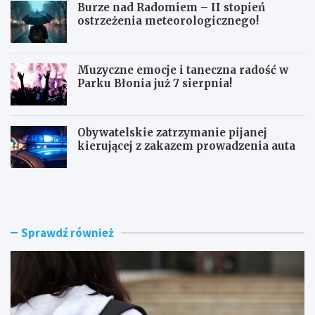
Burze nad Radomiem – II stopień
ostrzeżenia meteorologicznego!
Muzyczne emocje i taneczna radość w
Parku Błonia już 7 sierpnia!
Obywatelskie zatrzymanie pijanej
kierującej z zakazem prowadzenia auta
G
B
ó
u
z
r
d
z
w
e
Sprawdź również
y
n
r
a
ó
d
ż
R
n
a
i
d
a
o