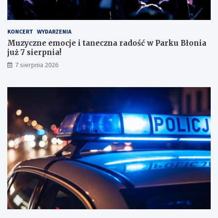
a
ł
y
KONCERT
WYDARZENIA
m
Muzyczne emocje i taneczna radość w Parku Błonia
i
już 7 sierpnia!
w
y
7 sierpnia 2026
n
i
k
a
m
i
!