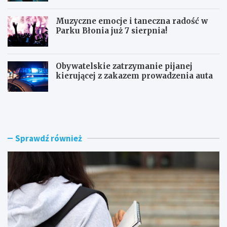
Muzyczne emocje i taneczna radość w
Parku Błonia już 7 sierpnia!
Obywatelskie zatrzymanie pijanej
kierującej z zakazem prowadzenia auta
G
B
ó
u
z
r
d
z
w
e
Sprawdź również
y
n
r
a
ó
d
ż
R
n
a
i
d
a
o
W
m
o
i
j
e