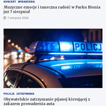
KONCERT
WYDARZENIA
m
Muzyczne emocje i taneczna radość w Parku Błonia
i
już 7 sierpnia!
w
y
7 sierpnia 2026
n
i
k
a
m
i
!
POLICJA
ZATRZYMANIA
Obywatelskie zatrzymanie pijanej kierującej z
zakazem prowadzenia auta