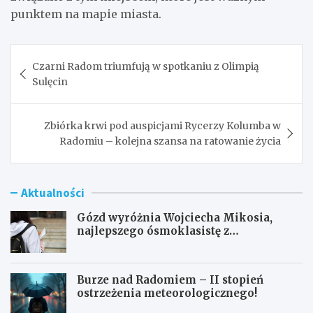
punktem na mapie miasta.
Nawigacja
Czarni Radom triumfują w spotkaniu z Olimpią
wpisu
Sulęcin
Zbiórka krwi pod auspicjami Rycerzy Kolumba w
Radomiu – kolejna szansa na ratowanie życia
Aktualności
Gózd wyróżnia Wojciecha Mikosia,
najlepszego ósmoklasistę z
doskonałymi wynikami!
Burze nad Radomiem – II stopień
ostrzeżenia meteorologicznego!