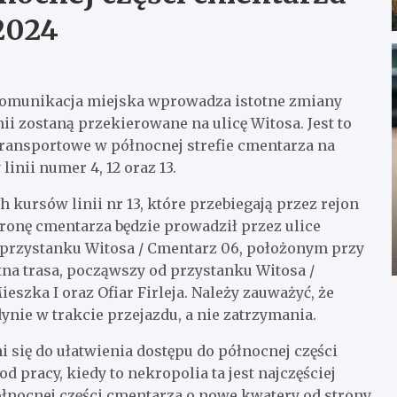
 2024
 komunikacja miejska wprowadza istotne zmiany
nii zostaną przekierowane na ulicę Witosa. Jest to
ransportowe w północnej strefie cmentarza na
inii numer 4, 12 oraz 13.
kursów linii nr 13, które przebiegają przez rejon
tronę cmentarza będzie prowadził przez ulice
przystanku Witosa / Cmentarz 06, położonym przy
a trasa, począwszy od przystanku Witosa /
eszka I oraz Ofiar Firleja. Należy zauważyć, że
ynie w trakcie przejazdu, a nie zatrzymania.
i się do ułatwienia dostępu do północnej części
pracy, kiedy to nekropolia ta jest najczęściej
łnocnej części cmentarza o nowe kwatery od strony