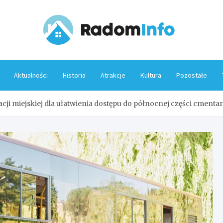
Rado
Aktualności
Historia
Atrakcje
Kultura
Pozostałe
 miejskiej dla ułatwienia dostępu do północnej części cmentarz