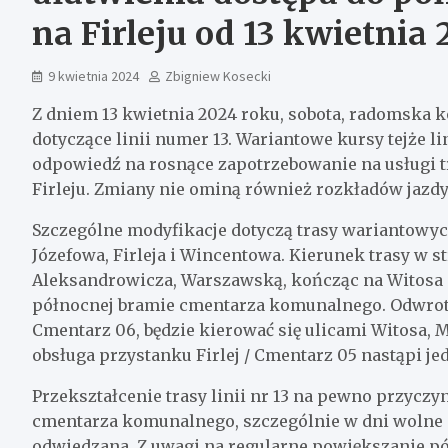
na Firleju od 13 kwietnia
9 kwietnia 2024
Zbigniew Kosecki
Z dniem 13 kwietnia 2024 roku, sobota, radomska
dotyczące linii numer 13. Wariantowe kursy tejże li
odpowiedź na rosnące zapotrzebowanie na usługi t
Firleju. Zmiany nie ominą również rozkładów jazdy l
Szczególne modyfikacje dotyczą trasy wariantowych 
Józefowa, Firleja i Wincentowa. Kierunek trasy w s
Aleksandrowicza, Warszawską, kończąc na Witosa 
północnej bramie cmentarza komunalnego. Odwrotn
Cmentarz 06, będzie kierować się ulicami Witosa, Mi
obsługa przystanku Firlej / Cmentarz 05 nastąpi jed
Przekształcenie trasy linii nr 13 na pewno przyczyn
cmentarza komunalnego, szczególnie w dni wolne od 
odwiedzana. Z uwagi na regularne powiększanie pó