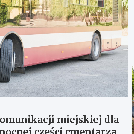
munikacji miejskiej dla
łnocnej części cmentarza