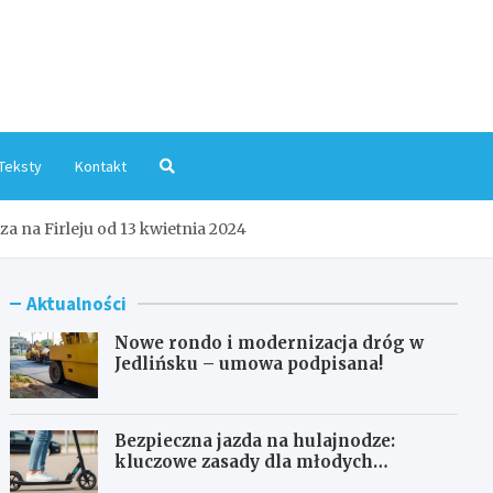
mInfo.pl
Teksty
Kontakt
a na Firleju od 13 kwietnia 2024
Aktualności
Nowe rondo i modernizacja dróg w
Jedlińsku – umowa podpisana!
Bezpieczna jazda na hulajnodze:
kluczowe zasady dla młodych
użytkowników