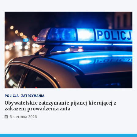
n
i
k
a
m
i
!
POLICJA
ZATRZYMANIA
Obywatelskie zatrzymanie pijanej kierującej z
zakazem prowadzenia auta
6 sierpnia 2026