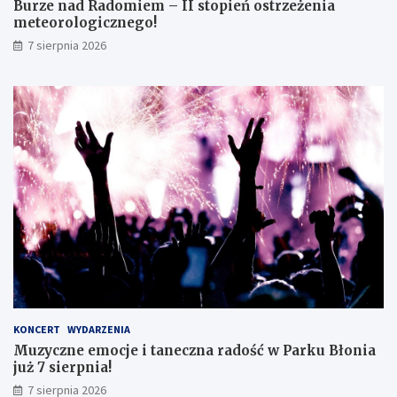
Burze nad Radomiem – II stopień ostrzeżenia
o
o
meteorologicznego!
k
l
7 sierpnia 2026
l
o
a
g
s
i
i
c
s
z
t
n
ę
e
z
g
d
o
o
!
s
k
o
n
a
ł
y
KONCERT
WYDARZENIA
m
Muzyczne emocje i taneczna radość w Parku Błonia
i
już 7 sierpnia!
w
y
7 sierpnia 2026