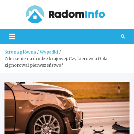
Skip
to
content
Radom
Strona główna
Wypadki
Zderzenie na drodze krajowej: Czy kierowca Opla
zignorował pierwszeństwo?