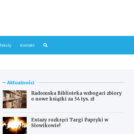
mInfo.pl
Teksty
Kontakt
Aktualności
Radomska Biblioteka wzbogaci zbiory
o nowe książki za 34 tys. zł
Extazy rozkręci Targi Papryki w
Słowikowie!