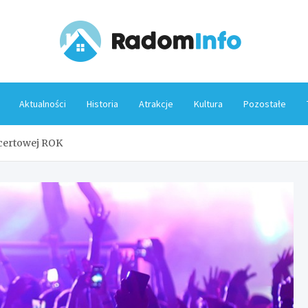
Rado
Aktualności
Historia
Atrakcje
Kultura
Pozostałe
ncertowej ROK