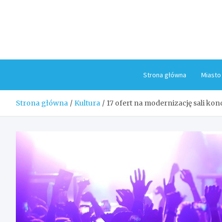
Skip
to
content
Strona główna
Miasto
Strona główna
Kultura
17 ofert na modernizację sali ko