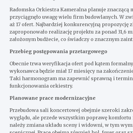
Radomska Orkiestra Kameralna planuje znaczącą mo
przyciągnęło uwagę wielu firm budowlanych. W zwi
aż 17 ofert. Najbardziej konkurencyjną propozycję 
zaproponowało realizację projektu za ponad 31,6 mi
założonym budżecie, co świadczy o znacznym zaint
Przebieg postępowania przetargowego
Obecnie trwa weryfikacja ofert pod kątem formaln
wykonawca będzie miał 17 miesięcy na zakończenie
Taki harmonogram ma zapewnić sprawną i terminową
funkcjonowania orkiestry.
Planowane prace modernizacyjne
Przebudowa sali koncertowej obejmie szeroki zakre
wyglądu, ale przede wszystkim poprawę komfortu i
należy zmiana układu sceny i widowni, w tym wym
scenicznej. Prace obejmą również hol, foyer oraz 