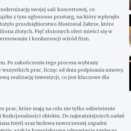
dernizację swojej sali koncertowej, co
ązku z tym ogłoszono przetarg, na który wpłynęło
złożyło przedsiębiorstwo Mostostal Zabrze, które
liona złotych. Pięć złożonych ofert mieści się w
eresowaniu i konkurencji wśród firm.
ym. Po zakończeniu tego procesu wybrany
 wszystkich prac, licząc od dnia podpisania umowy.
 realizację inwestycji, co jest kluczowe dla
s prac, które mają na celu nie tylko odświeżenie
 funkcjonalności obiektu. Do najważniejszych zadań
iana foteli oraz budowa nowoczesnej zapadni
szatnię, a także kompleksowe odnowienie zaplecza