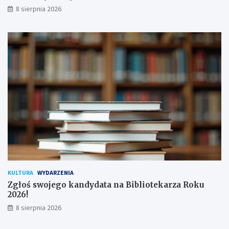
d
a
8 sierpnia 2026
p
m
i
ł
s
o
a
d
n
y
a
c
!
h
u
ż
y
t
k
o
w
n
i
k
KULTURA
WYDARZENIA
ó
Zgłoś swojego kandydata na Bibliotekarza Roku
w
2026!
8 sierpnia 2026