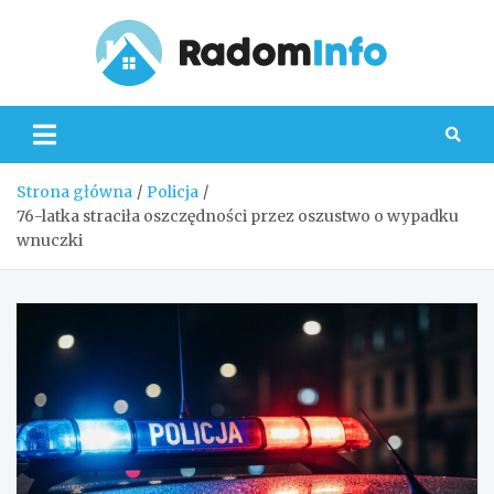
Skip
to
content
Radom
Strona główna
Policja
76-latka straciła oszczędności przez oszustwo o wypadku
wnuczki