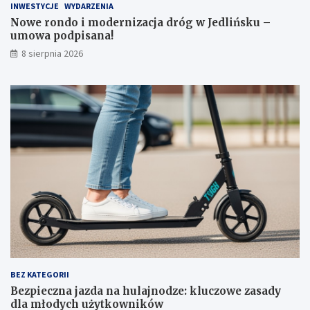
INWESTYCJE
WYDARZENIA
a
j
d
n
Nowe rondo i modernizacja dróg w Jedlińsku –
r
o
umowa podpisana!
ó
d
8 sierpnia 2026
g
z
w
e
J
:
e
k
d
l
l
u
i
c
ń
z
s
o
k
w
u
e
–
z
u
a
m
s
o
a
w
d
a
y
BEZ KATEGORII
p
d
Bezpieczna jazda na hulajnodze: kluczowe zasady
o
l
dla młodych użytkowników