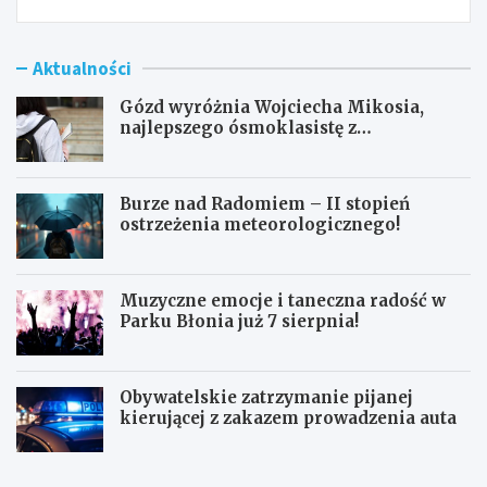
Aktualności
Gózd wyróżnia Wojciecha Mikosia,
najlepszego ósmoklasistę z
doskonałymi wynikami!
Burze nad Radomiem – II stopień
ostrzeżenia meteorologicznego!
Muzyczne emocje i taneczna radość w
Parku Błonia już 7 sierpnia!
Obywatelskie zatrzymanie pijanej
kierującej z zakazem prowadzenia auta
G
B
ó
u