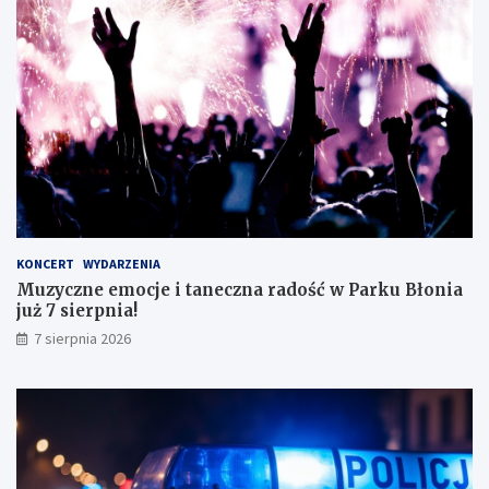
s
z
t
n
ę
e
z
g
d
o
o
!
s
k
o
n
a
ł
y
KONCERT
WYDARZENIA
m
Muzyczne emocje i taneczna radość w Parku Błonia
i
już 7 sierpnia!
w
y
7 sierpnia 2026
n
i
k
a
m
i
!