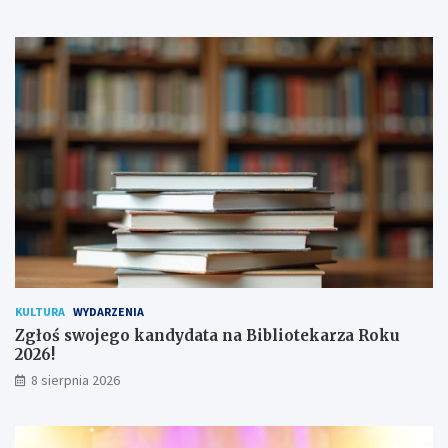
i
ł
s
o
a
d
n
y
a
c
!
h
u
ż
y
t
k
o
w
n
i
k
KULTURA
WYDARZENIA
ó
Zgłoś swojego kandydata na Bibliotekarza Roku
w
2026!
8 sierpnia 2026