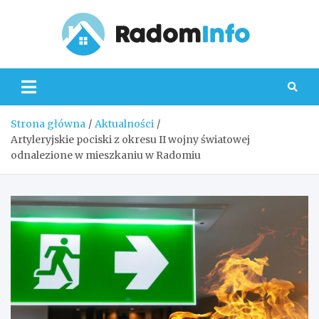
Skip
to
content
Radom
Strona główna
Aktualności
Artyleryjskie pociski z okresu II wojny światowej
odnalezione w mieszkaniu w Radomiu