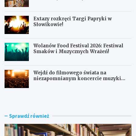
Extazy rozkręci Targi Papryki w
Słowikowie!
Wolanów Food Festival 2026: Festiwal
Smaków i Muzycznych Wrażeń!
Wejdź do filmowego świata na
niezapomnianym koncercie muzyki
filmowej!
R
E
a
x
d
t
o
a
m
z
Sprawdź również
s
y
k
r
a
o
B
z