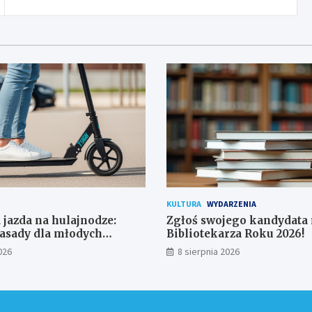
KULTURA
WYDARZENIA
 jazda na hulajnodze:
Zgłoś swojego kandydata
asady dla młodych
Bibliotekarza Roku 2026!
ków
026
8 sierpnia 2026