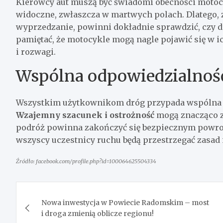
Kierowcy aut muszą być świadomi obecności motocyk
widoczne, zwłaszcza w martwych polach. Dlatego, 
wyprzedzanie, powinni dokładnie sprawdzić, czy d
pamiętać, że motocykle mogą nagle pojawić się w i
i rozwagi.
Wspólna odpowiedzialność
Wszystkim użytkownikom dróg przypada wspólna o
Wzajemny szacunek i ostrożność
mogą znacząco z
podróż powinna zakończyć się bezpiecznym powrot
wszyscy uczestnicy ruchu będą przestrzegać zasad
Źródło: facebook.com/profile.php?id=100064625504334
Nawigacja
Nowa inwestycja w Powiecie Radomskim – most
wpisu
i droga zmienią oblicze regionu!