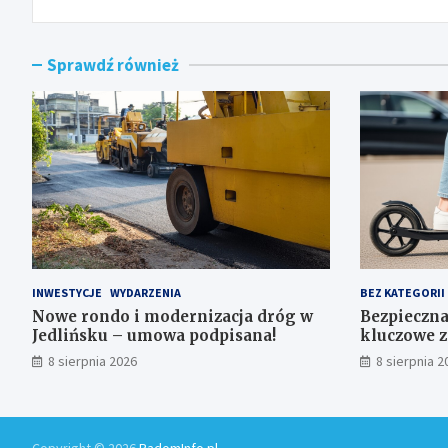
Sprawdź również
INWESTYCJE
WYDARZENIA
BEZ KATEGORII
Nowe rondo i modernizacja dróg w
Bezpieczna
Jedlińsku – umowa podpisana!
kluczowe z
użytkowni
8 sierpnia 2026
8 sierpnia 2