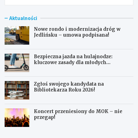
Aktualności
Nowe rondo i modernizacja dróg w
Jedlińsku – umowa podpisana!
Bezpieczna jazda na hulajnodze:
kluczowe zasady dla młodych
użytkowników
Zgłoś swojego kandydata na
Bibliotekarza Roku 2026!
Koncert przeniesiony do MOK – nie
przegap!
N
B
o
e
w
z