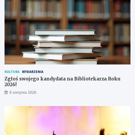
a
c
!
h
u
ż
y
t
k
o
w
n
i
k
KULTURA
WYDARZENIA
ó
Zgłoś swojego kandydata na Bibliotekarza Roku
w
2026!
8 sierpnia 2026