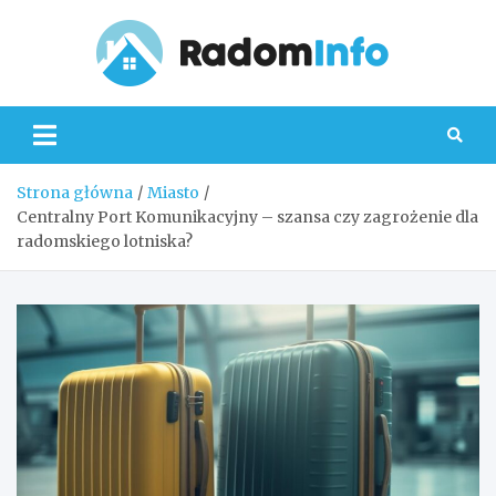
Skip
to
content
Radom
Strona główna
Miasto
Centralny Port Komunikacyjny – szansa czy zagrożenie dla
radomskiego lotniska?